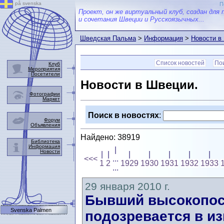
på svenska
П
Проект, он же виртуальный клуб, создан для 
и сочетания Швеции и Русскоязычных...
Шведская Пальма
>
Информация
>
Новости в
Список новостей
Пои
Клуб
Мероприятия
Посетители
Новости в Швеции.
Фотографии
Маркет
Поиск в новостях
:
Форум
Объявления
Найдено: 38919
Библиотека
Информация
|
Новости
|
|
|
|
|
|
|
<<<
...
1
2
1929
1930
1931
1932
1933
...
29 января 2010 г.
Бывший высокопос
Svenska Palmen
подозревается в и