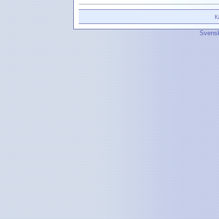
К
Svensk