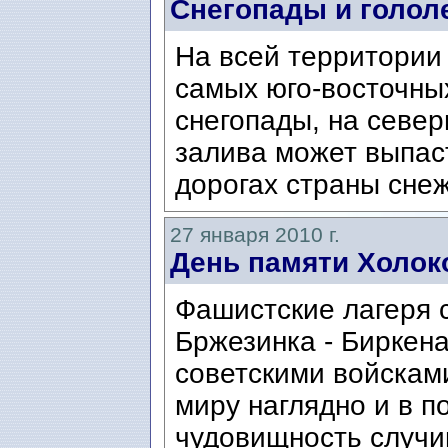
Снегопады и голол
На всей территории
самых юго-восточны
снегопады, на севе
залива может выпаст
дорогах страны снеж
27 января 2010 г.
День памяти Холок
Фашистские лагеря 
Бржезинка - Биркен
советскими войсками
миру наглядно и в 
чудовищность случи