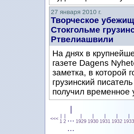
27 января 2010 г.
Творческое убежищ
Стокгольме грузин
Ртвелиашвили
На днях в крупнейш
газете Dagens Nyhe
заметка, в которой г
грузинский писател
получил временное 
|
|
|
|
|
|
|
|
...
<<<
1
2
1929
1930
1931
1932
193
...