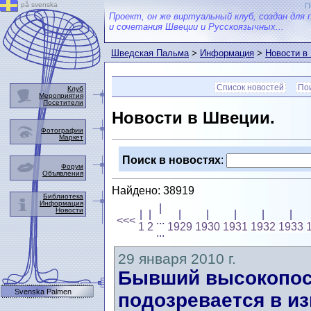
på svenska
П
Проект, он же виртуальный клуб, создан для 
и сочетания Швеции и Русскоязычных...
Шведская Пальма
>
Информация
>
Новости в
Список новостей
Пои
Клуб
Мероприятия
Посетители
Новости в Швеции.
Фотографии
Маркет
Поиск в новостях
:
Форум
Объявления
Найдено: 38919
Библиотека
Информация
|
Новости
|
|
|
|
|
|
|
<<<
...
1
2
1929
1930
1931
1932
1933
...
29 января 2010 г.
Бывший высокопос
Svenska Palmen
подозревается в и