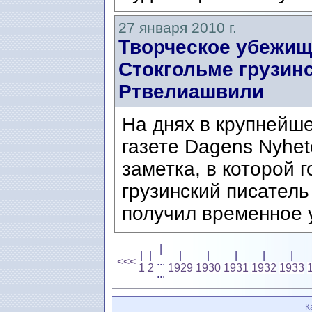
27 января 2010 г.
Творческое убежищ
Стокгольме грузин
Ртвелиашвили
На днях в крупнейш
газете Dagens Nyhe
заметка, в которой г
грузинский писател
получил временное 
|
|
|
|
|
|
|
|
<<<
...
1
2
1929
1930
1931
1932
1933
...
К