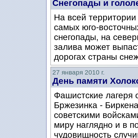
Снегопады и голол
На всей территории
самых юго-восточны
снегопады, на севе
залива может выпаст
дорогах страны снеж
27 января 2010 г.
День памяти Холок
Фашистские лагеря 
Бржезинка - Биркен
советскими войсками
миру наглядно и в 
чудовищность случи