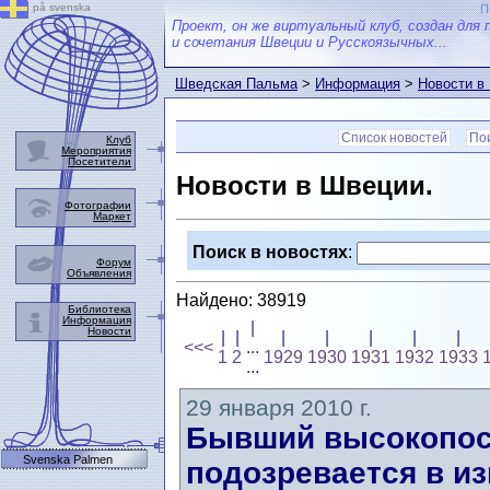
på svenska
П
Проект, он же виртуальный клуб, создан для 
и сочетания Швеции и Русскоязычных...
Шведская Пальма
>
Информация
>
Новости в
Список новостей
Пои
Клуб
Мероприятия
Посетители
Новости в Швеции.
Фотографии
Маркет
Поиск в новостях
:
Форум
Объявления
Найдено: 38919
Библиотека
Информация
|
Новости
|
|
|
|
|
|
|
<<<
...
1
2
1929
1930
1931
1932
1933
...
29 января 2010 г.
Бывший высокопос
Svenska Palmen
подозревается в и