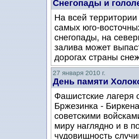
Снегопады и голол
На всей территории
самых юго-восточны
снегопады, на севе
залива может выпаст
дорогах страны снеж
27 января 2010 г.
День памяти Холок
Фашистские лагеря 
Бржезинка - Биркен
советскими войсками
миру наглядно и в 
чудовищность случи