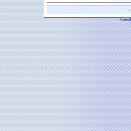
К
Svensk