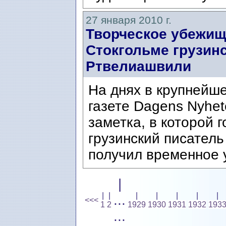
27 января 2010 г.
Творческое убежищ
Стокгольме грузин
Ртвелиашвили
На днях в крупнейш
газете Dagens Nyhe
заметка, в которой г
грузинский писател
получил временное 
|
|
|
|
|
|
|
|
...
<<<
1
2
1929
1930
1931
1932
193
...