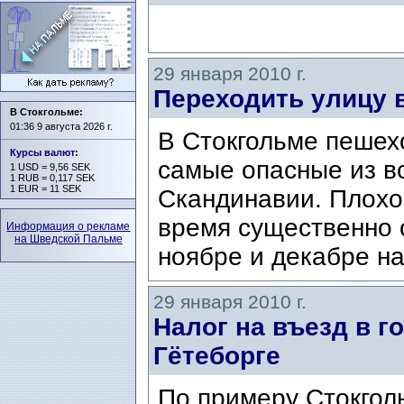
29 января 2010 г.
Переходить улицу 
В Стокгольме:
01:36 9 августа 2026 г.
В Стокгольме пешех
Курсы валют
:
самые опасные из в
1 USD = 9,56 SEK
1 RUB = 0,117 SEK
1 EUR = 11 SEK
Скандинавии. Плохо
время существенно с
Информация о рекламе
на Шведской Пальме
ноябре и декабре на
29 января 2010 г.
Налог на въезд в г
Гётеборге
По примеру Стокгол