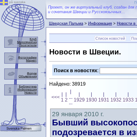
på svenska
П
Проект, он же виртуальный клуб, создан для 
и сочетания Швеции и Русскоязычных...
Шведская Пальма
>
Информация
>
Новости в
Список новостей
Пои
Клуб
Мероприятия
Посетители
Новости в Швеции.
Фотографии
Маркет
Поиск в новостях
:
Форум
Объявления
Найдено: 38919
Библиотека
Информация
|
Новости
|
|
|
|
|
|
|
<<<
...
1
2
1929
1930
1931
1932
1933
...
29 января 2010 г.
Бывший высокопос
Svenska Palmen
подозревается в и