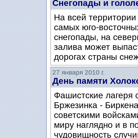
Снегопады и голол
На всей территории
самых юго-восточны
снегопады, на севе
залива может выпаст
дорогах страны снеж
27 января 2010 г.
День памяти Холок
Фашистские лагеря 
Бржезинка - Биркен
советскими войсками
миру наглядно и в 
чудовищность случи