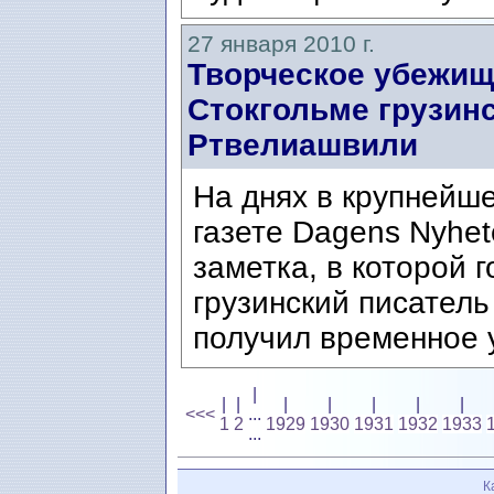
27 января 2010 г.
Творческое убежищ
Стокгольме грузин
Ртвелиашвили
На днях в крупнейш
газете Dagens Nyhe
заметка, в которой г
грузинский писател
получил временное 
|
|
|
|
|
|
|
|
<<<
...
1
2
1929
1930
1931
1932
1933
...
К