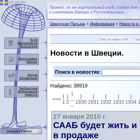
på svenska
П
Проект, он же виртуальный клуб, создан для 
и сочетания Швеции и Русскоязычных...
Шведская Пальма
>
Информация
>
Новости в
Список новостей
Пои
Клуб
Мероприятия
Посетители
Новости в Швеции.
Фотографии
Маркет
Поиск в новостях
:
Форум
Объявления
Найдено: 38919
Библиотека
Информация
|
Новости
|
|
|
|
|
|
|
<<<
...
1
2
1930
1931
1932
1933
1934
...
27 января 2010 г.
СААБ будет жить и
Svenska Palmen
в продаже