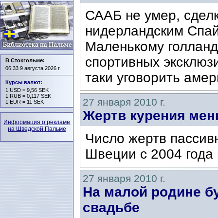
СААБ не умер, сдел
нидерландским Спай
Маленькому голланд
спортивных эксклюз
В Стокгольме:
06:33 9 августа 2026 г.
таки уговорить амер
Курсы валют
:
1 USD = 9,56 SEK
1 RUB = 0,117 SEK
27 января 2010 г.
1 EUR = 11 SEK
Жертв курения ме
Информация о рекламе
на Шведской Пальме
Число жертв пассивн
Швеции с 2004 года 
27 января 2010 г.
На малой родине бу
свадьбе