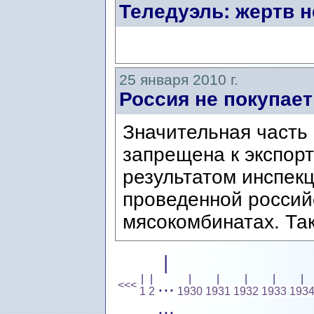
Теледуэль: жертв н
25 января 2010 г.
Россия не покупае
Значительная часть
запрещена к экспорт
результатом инспек
проведенной россий
мясокомбинатах. Так
|
|
|
|
|
|
|
|
...
<<<
1
2
1930
1931
1932
1933
193
...