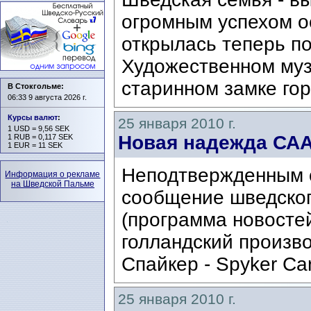
огромным успехом о
открылась теперь по
Художественном муз
старинном замке гор
В Стокгольме:
06:33 9 августа 2026 г.
Курсы валют
:
25 января 2010 г.
1 USD = 9,56 SEK
Новая надежда СА
1 RUB = 0,117 SEK
1 EUR = 11 SEK
Неподтвержденным 
Информация о рекламе
на Шведской Пальме
сообщение шведског
(программа новостей
голландский произв
Спайкер - Spyker Ca
25 января 2010 г.