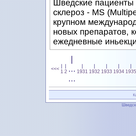
Шведские пациенты 
склероз - MS (Multip
крупном международ
новых препаратов, 
ежедневные иньекци
|
|
|
|
|
|
|
|
...
<<<
1
2
1931
1932
1933
1934
193
...
К
Шведск