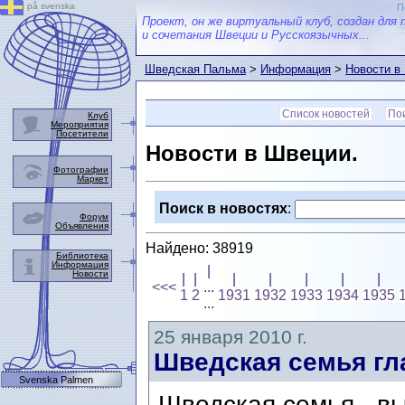
på svenska
П
Проект, он же виртуальный клуб, создан для 
и сочетания Швеции и Русскоязычных...
Шведская Пальма
>
Информация
>
Новости в
Список новостей
Пои
Клуб
Мероприятия
Посетители
Новости в Швеции.
Фотографии
Маркет
Поиск в новостях
:
Форум
Объявления
Найдено: 38919
Библиотека
Информация
|
Новости
|
|
|
|
|
|
|
<<<
...
1
2
1931
1932
1933
1934
1935
...
25 января 2010 г.
Шведская семья гл
Svenska Palmen
Шведская семья - в