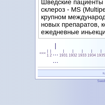
Шведские пациенты 
склероз - MS (Multip
крупном международ
новых препаратов, 
ежедневные иньекци
|
|
|
|
|
|
|
|
...
<<<
1
2
1931
1932
1933
1934
193
...
К
Swedi