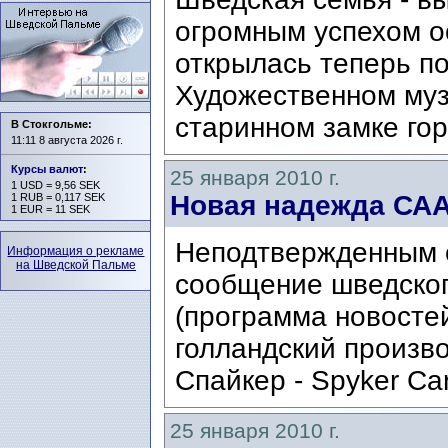
огромным успехом о
открылась теперь по
Художественном муз
старинном замке гор
В Стокгольме:
11:11 8 августа 2026 г.
Курсы валют
:
25 января 2010 г.
1 USD = 9,56 SEK
Новая надежда СА
1 RUB = 0,117 SEK
1 EUR = 11 SEK
Неподтвержденным 
Информация о рекламе
на Шведской Пальме
сообщение шведског
(программа новостей
голландский произв
Спайкер - Spyker Ca
25 января 2010 г.