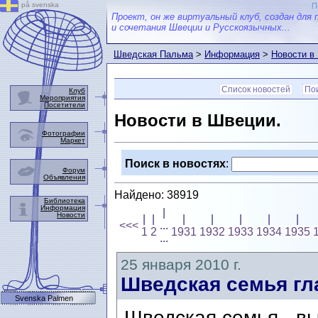
på svenska
П
Проект, он же виртуальный клуб, создан для 
и сочетания Швеции и Русскоязычных...
Шведская Пальма
>
Информация
>
Новости в
Список новостей
Пои
Клуб
Мероприятия
Посетители
Новости в Швеции.
Фотографии
Маркет
Поиск в новостях
:
Форум
Объявления
Найдено: 38919
Библиотека
Информация
|
Новости
|
|
|
|
|
|
|
<<<
...
1
2
1931
1932
1933
1934
1935
...
25 января 2010 г.
Шведская семья гл
Svenska Palmen
Шведская семья - в