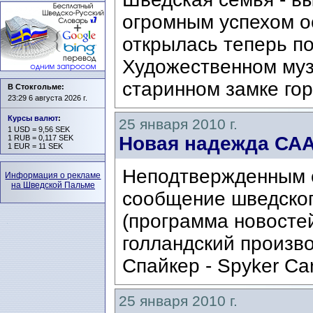
огромным успехом о
открылась теперь по
Художественном муз
старинном замке гор
В Стокгольме:
23:29 6 августа 2026 г.
Курсы валют
:
25 января 2010 г.
1 USD = 9,56 SEK
Новая надежда СА
1 RUB = 0,117 SEK
1 EUR = 11 SEK
Неподтвержденным 
Информация о рекламе
на Шведской Пальме
сообщение шведског
(программа новостей
голландский произв
Спайкер - Spyker Ca
25 января 2010 г.