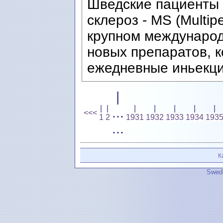
Шведские пациенты 
склероз - MS (Multip
крупном международ
новых препаратов, 
ежедневные иньекци
|
|
|
|
|
|
|
|
...
<<<
1
2
1931
1932
1933
1934
193
...
К
Swedi