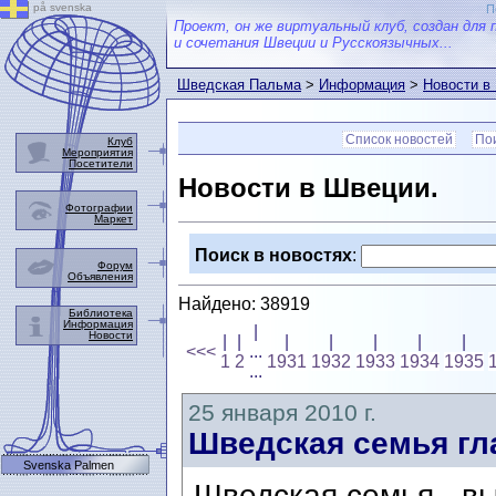
på svenska
П
Проект, он же виртуальный клуб, создан для 
и сочетания Швеции и Русскоязычных...
Шведская Пальма
>
Информация
>
Новости в
Список новостей
Пои
Клуб
Мероприятия
Посетители
Новости в Швеции.
Фотографии
Маркет
Поиск в новостях
:
Форум
Объявления
Найдено: 38919
Библиотека
Информация
|
Новости
|
|
|
|
|
|
|
<<<
...
1
2
1931
1932
1933
1934
1935
...
25 января 2010 г.
Шведская семья гл
Svenska Palmen
Шведская семья - в