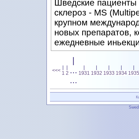
Шведские пациенты 
склероз - MS (Multip
крупном международ
новых препаратов, 
ежедневные иньекци
|
|
|
|
|
|
|
|
...
<<<
1
2
1931
1932
1933
1934
193
...
К
Swedi