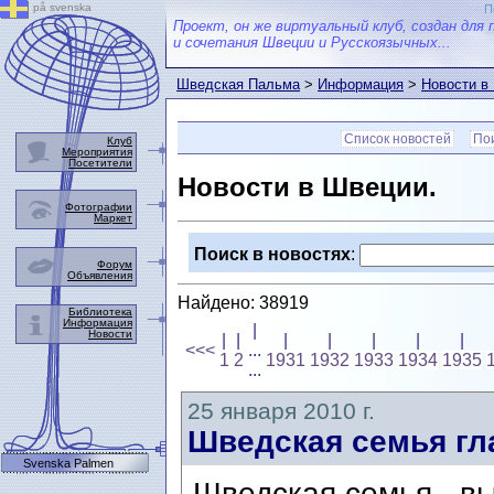
på svenska
П
Проект, он же виртуальный клуб, создан для 
и сочетания Швеции и Русскоязычных...
Шведская Пальма
>
Информация
>
Новости в
Список новостей
Пои
Клуб
Мероприятия
Посетители
Новости в Швеции.
Фотографии
Маркет
Поиск в новостях
:
Форум
Объявления
Найдено: 38919
Библиотека
Информация
|
Новости
|
|
|
|
|
|
|
<<<
...
1
2
1931
1932
1933
1934
1935
...
25 января 2010 г.
Шведская семья гл
Svenska Palmen
Шведская семья - в