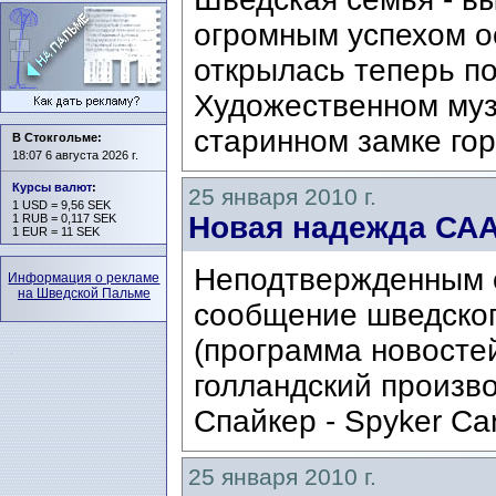
огромным успехом о
открылась теперь по
Художественном муз
старинном замке гор
В Стокгольме:
18:07 6 августа 2026 г.
Курсы валют
:
25 января 2010 г.
1 USD = 9,56 SEK
Новая надежда СА
1 RUB = 0,117 SEK
1 EUR = 11 SEK
Неподтвержденным 
Информация о рекламе
на Шведской Пальме
сообщение шведског
(программа новостей
голландский произв
Спайкер - Spyker Ca
25 января 2010 г.