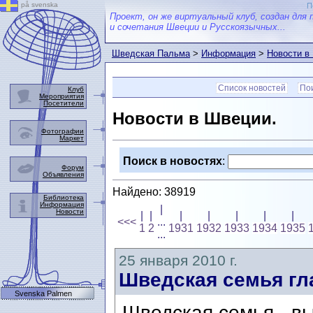
på svenska
П
Проект, он же виртуальный клуб, создан для 
и сочетания Швеции и Русскоязычных...
Шведская Пальма
>
Информация
>
Новости в
Список новостей
Пои
Клуб
Мероприятия
Посетители
Новости в Швеции.
Фотографии
Маркет
Поиск в новостях
:
Форум
Объявления
Найдено: 38919
Библиотека
Информация
|
Новости
|
|
|
|
|
|
|
<<<
...
1
2
1931
1932
1933
1934
1935
...
25 января 2010 г.
Шведская семья гл
Svenska Palmen
Шведская семья - в