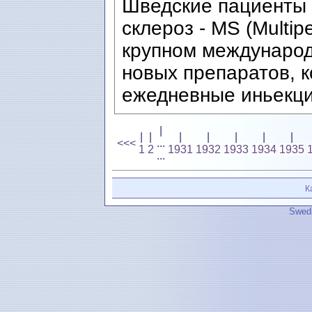
Шведские пациенты 
склероз - MS (Multip
крупном международ
новых препаратов, 
ежедневные иньекци
|
|
|
|
|
|
|
|
<<<
...
1
2
1931
1932
1933
1934
1935
...
К
Swedi