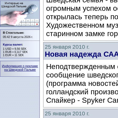
огромным успехом о
открылась теперь по
Художественном муз
старинном замке гор
В Стокгольме:
05:42 9 августа 2026 г.
Курсы валют
:
25 января 2010 г.
1 USD = 9,56 SEK
Новая надежда СА
1 RUB = 0,117 SEK
1 EUR = 11 SEK
Неподтвержденным 
Информация о рекламе
на Шведской Пальме
сообщение шведског
(программа новостей
голландский произв
Спайкер - Spyker Ca
25 января 2010 г.