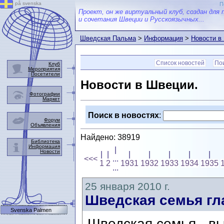
på svenska
П
Проект, он же виртуальный клуб, создан для 
и сочетания Швеции и Русскоязычных...
Шведская Пальма
>
Информация
>
Новости в
Список новостей
Пои
Клуб
Мероприятия
Посетители
Новости в Швеции.
Фотографии
Маркет
Поиск в новостях
:
Форум
Объявления
Найдено: 38919
Библиотека
Информация
|
Новости
|
|
|
|
|
|
|
<<<
...
1
2
1931
1932
1933
1934
1935
...
25 января 2010 г.
Шведская семья гл
Svenska Palmen
Шведская семья - в