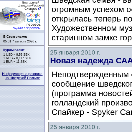
огромным успехом о
открылась теперь по
Художественном муз
старинном замке гор
В Стокгольме:
05:31 7 августа 2026 г.
Курсы валют
:
25 января 2010 г.
1 USD = 9,56 SEK
Новая надежда СА
1 RUB = 0,117 SEK
1 EUR = 11 SEK
Неподтвержденным 
Информация о рекламе
на Шведской Пальме
сообщение шведског
(программа новостей
голландский произв
Спайкер - Spyker Ca
25 января 2010 г.