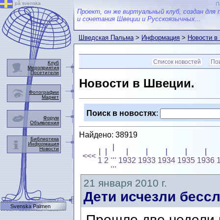
på svenska
П
Проект, он же виртуальный клуб, создан для 
и сочетания Швеции и Русскоязычных...
Шведская Пальма
>
Информация
>
Новости в
Список новостей
Пои
Клуб
Мероприятия
Посетители
Новости в Швеции.
Фотографии
Маркет
Поиск в новостях
:
Форум
Объявления
Найдено: 38919
Библиотека
Информация
|
Новости
|
|
|
|
|
|
|
<<<
...
1
2
1932
1933
1934
1935
1936
...
21 января 2010 г.
Дети исчезли бесс
Svenska Palmen
Прошло две недели 