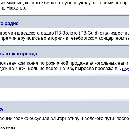
их мужчин, которые берут отпуск по уходу за своими ново
енс Нюхетер.
о радио
ремии шведского радио П3-Золото (P3-Guld) стал известн
 премии вручались во вторник в гетеборгском концертном за
пьют как прежде
ольная компания по розничной продаже алкогольных напит
даж на 7.8%. Больше всего, на 9%, выросла продажа в...
Подр
ку
еции громко обсудили альтернативу шведского пути после
го года.