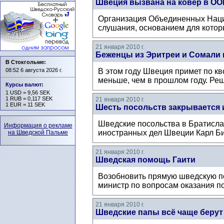
Швеция вызвана на ковер в ОО
Организация Объединенных Наций
слушания, основанием для которы
21 января 2010 г.
Беженцы из Эритреи и Сомали 
В Стокгольме:
08:52 6 августа 2026 г.
В этом году Швеция примет по кв
меньше, чем в прошлом году. Реш
Курсы валют
:
1 USD = 9,56 SEK
1 RUB = 0,117 SEK
21 января 2010 г.
1 EUR = 11 SEK
Шесть посольств закрывается 
Шведские посольства в Братисла
Информация о рекламе
иностранных дел Швеции Карл Бил
на Шведской Пальме
21 января 2010 г.
Шведская помощь Гаити
Возобновить прямую шведскую п
министр по вопросам оказания по
21 января 2010 г.
Шведские папы всё чаще берут