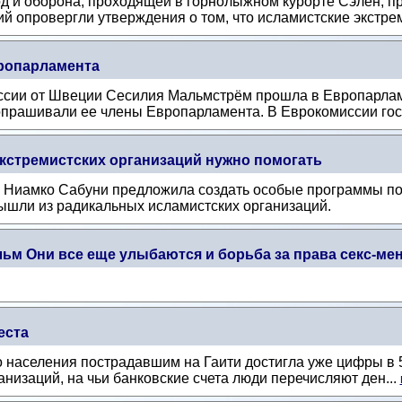
 и оборона, проходящей в горнолыжном курорте Сэлен, пр
 опровергли утверждения о том, что исламистские экстрем
ропарламента
ссии от Швеции Сесилия Мальмстрём прошла в Европарламе
допрашивали ее члены Европарламента. В Еврокомиссии гос
кстремистских организаций нужно помогать
и Ниамко Сабуни предложила создать особые программы п
вышли из радикальных исламистских организаций.
льм Они все еще улыбаются и борьба за права секс-м
еста
населения пострадавшим на Гаити достигла уже цифры в 5
низаций, на чьи банковские счета люди перечисляют ден...