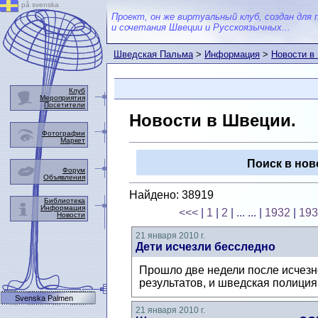
på svenska
Проект, он же виртуальный клуб, создан для 
и сочетания Швеции и Русскоязычных...
Шведская Пальма
>
Информация
>
Новости в
Клуб
Мероприятия
Посетители
Новости в Швеции.
Фотографии
Маркет
Поиск в нов
Форум
Объявления
Найдено: 38919
Библиотека
Информация
<<<
|
1
|
2
| ... ...
|
1932
|
193
Новости
21 января 2010 г.
Дети исчезли бесследно
Прошло две недели после исчезно
результатов, и шведская полиция
Svenska Palmen
21 января 2010 г.