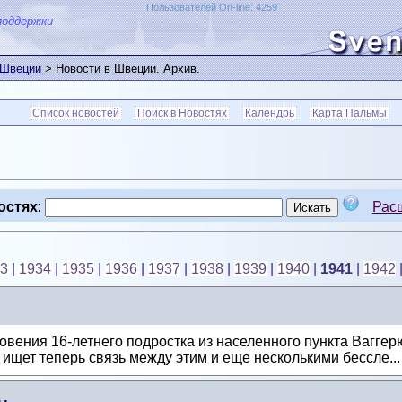
Пользователей On-line: 4259
поддержки
 Швеции
> Новости в Швеции. Архив.
Список новостей
Поиск в Новостях
Календрь
Карта Пальмы
остях
:
Рас
3
|
1934
|
1935
|
1936
|
1937
|
1938
|
1939
|
1940
|
1941
|
1942
вения 16-летнего подростка из населенного пункта Ваггерю
 ищет теперь связь между этим и еще несколькими бессле..