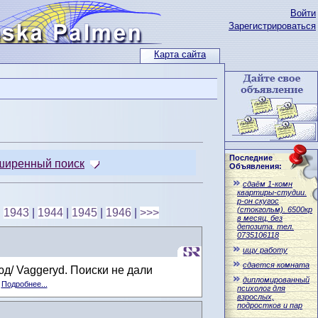
Войти
Зарегистрироваться
Карта сайта
Последние
ширенный поиск
Объявления:
сдаём 1-комн
квартиры-студии.
р-он скугос
(стокгольм). 6500кр
|
1943
|
1944
|
1945
|
1946
|
>>>
в месяц, без
депозита. тел.
0735106118
ищу работу
сдается комната
д/ Vaggeryd. Поиски не дали
дипломированный
.
Подробнее...
психолог для
взрослых,
подростков и пар