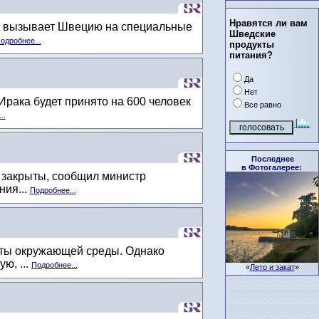
Нравятся ли вам
а, вызывает Швецию на специальные
Шведские
одробнее...
продукты
питания?
Да
Нет
Ирака будет принято на 600 человек
Все равно
..
Последнее
в Фотогалерее:
 закрыты, сообщил министр
ния...
Подробнее...
иты окружающей среды. Однако
ю, ...
Подробнее...
«
Лето и закат
»