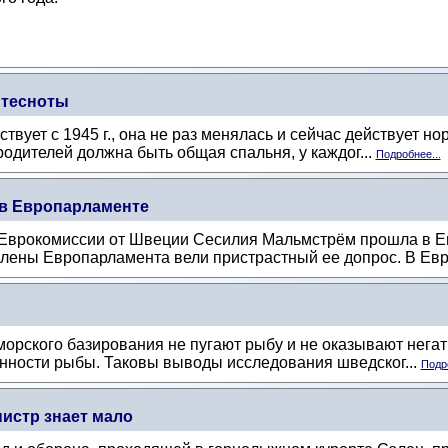
 тесноты
ует с 1945 г., она не раз менялась и сейчас действует нор
родителей должна быть общая спальня, у каждог...
Подробнее...
в Европарламенте
н Еврокомиссии от Швеции Сесилия Мальмстрём прошла в 
члены Европарламента вели пристрастный ее допрос. В Евр
орского базирования не пугают рыбу и не оказывают негат
енности рыбы. Таковы выводы исследования шведског...
Подро
истр знает мало