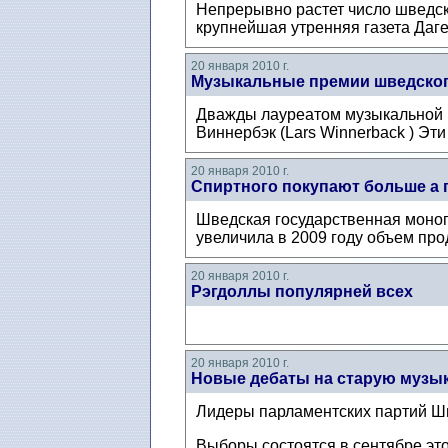
Непрерывно растет число шведск
крупнейшая утренняя газета Даг
20 января 2010 г.
Музыкальные премии шведског
Дважды лауреатом музыкальной п
Виннербэк (Lars Winnerback ) Эти
20 января 2010 г.
Спиртного покупают больше а 
Шведская государственная моноп
увеличила в 2009 году объем про
20 января 2010 г.
Рэгдоллы популярней всех
20 января 2010 г.
Новые дебаты на старую музы
Лидеры парламентских партий Шв
Выборы состоятся в сентябре это