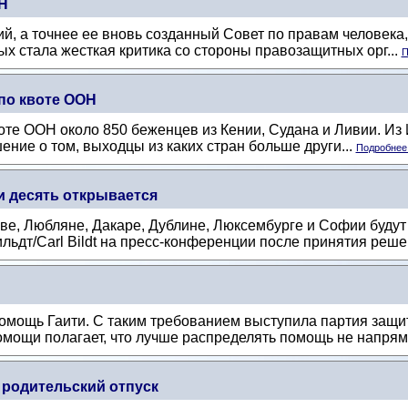
Н
, а точнее ее вновь созданный Совет по правам человек
х стала жесткая критика со стороны правозащитных орг...
П
по квоте ООН
оте ООН около 850 беженцев из Кении, Судана и Ливии. Из 
ение о том, выходцы из каких стран больше други...
Подробнее.
и десять открывается
ве, Любляне, Дакаре, Дублине, Люксембурге и Софии будут
ьдт/Carl Bildt на пресс-конференции после принятия реше
омощь Гаити. С таким требованием выступила партия защ
мощи полагает, что лучше распределять помощь не напряму
 родительский отпуск