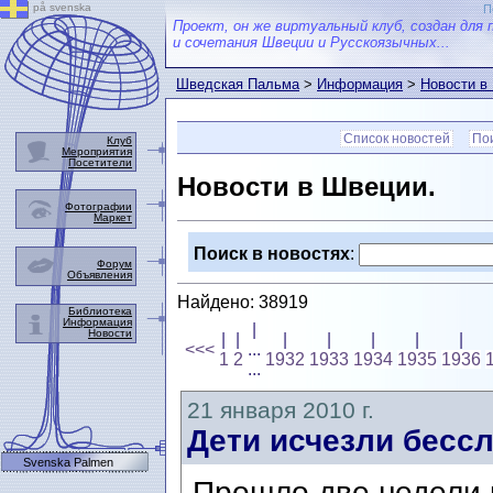
på svenska
П
Проект, он же виртуальный клуб, создан для 
и сочетания Швеции и Русскоязычных...
Шведская Пальма
>
Информация
>
Новости в
Список новостей
Пои
Клуб
Мероприятия
Посетители
Новости в Швеции.
Фотографии
Маркет
Поиск в новостях
:
Форум
Объявления
Найдено: 38919
Библиотека
Информация
|
Новости
|
|
|
|
|
|
|
<<<
...
1
2
1932
1933
1934
1935
1936
...
21 января 2010 г.
Дети исчезли бесс
Svenska Palmen
Прошло две недели 