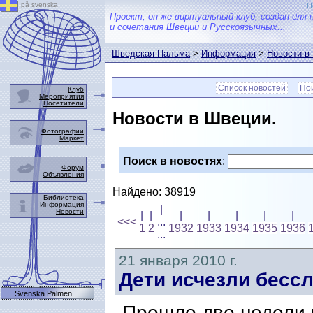
på svenska
П
Проект, он же виртуальный клуб, создан для 
и сочетания Швеции и Русскоязычных...
Шведская Пальма
>
Информация
>
Новости в
Список новостей
Пои
Клуб
Мероприятия
Посетители
Новости в Швеции.
Фотографии
Маркет
Поиск в новостях
:
Форум
Объявления
Найдено: 38919
Библиотека
Информация
|
Новости
|
|
|
|
|
|
|
<<<
...
1
2
1932
1933
1934
1935
1936
...
21 января 2010 г.
Дети исчезли бесс
Svenska Palmen
Прошло две недели 