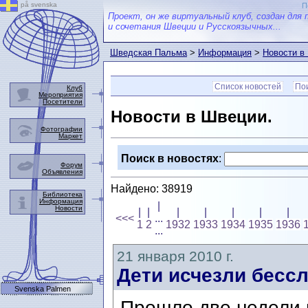
på svenska
П
Проект, он же виртуальный клуб, создан для 
и сочетания Швеции и Русскоязычных...
Шведская Пальма
>
Информация
>
Новости в
Список новостей
Пои
Клуб
Мероприятия
Посетители
Новости в Швеции.
Фотографии
Маркет
Поиск в новостях
:
Форум
Объявления
Найдено: 38919
Библиотека
Информация
|
Новости
|
|
|
|
|
|
|
<<<
...
1
2
1932
1933
1934
1935
1936
...
21 января 2010 г.
Дети исчезли бесс
Svenska Palmen
Прошло две недели 