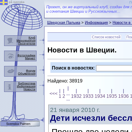
på svenska
П
Проект, он же виртуальный клуб, создан для 
и сочетания Швеции и Русскоязычных...
Шведская Пальма
>
Информация
>
Новости в
Список новостей
Пои
Клуб
Мероприятия
Посетители
Новости в Швеции.
Фотографии
Маркет
Поиск в новостях
:
Форум
Объявления
Найдено: 38919
Библиотека
Информация
|
Новости
|
|
|
|
|
|
|
<<<
...
1
2
1932
1933
1934
1935
1936
...
21 января 2010 г.
Дети исчезли бесс
Svenska Palmen
Прошло две недели 