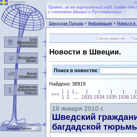
på svenska
П
Проект, он же виртуальный клуб, создан для 
и сочетания Швеции и Русскоязычных...
Шведская Пальма
>
Информация
>
Новости в
Список новостей
Пои
Клуб
Мероприятия
Посетители
Новости в Швеции.
Фотографии
Маркет
Поиск в новостях
:
Форум
Объявления
Найдено: 38919
Библиотека
Информация
|
|
| ...
|
|
|
|
|
Новости
<<<
1
2
...
1933
1934
1935
1936
19
19 января 2010 г.
Шведский граждани
багдадской тюрьм
Svenska Palmen