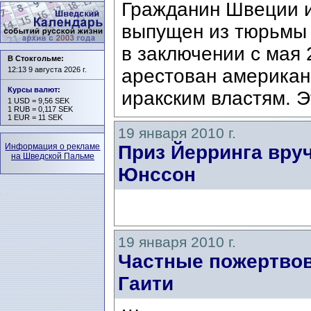
Гражданин Швеции и
выпущен из тюрьмы 
в заключении с мая 
В Стокгольме:
12:13 9 августа 2026 г.
арестован американ
Курсы валют
:
иракским властям. Э
1 USD = 9,56 SEK
1 RUB = 0,117 SEK
1 EUR = 11 SEK
19 января 2010 г.
Информация о рекламе
Приз Йерринга вру
на Шведской Пальме
Юнссон
19 января 2010 г.
Частные пожертвов
Гаити