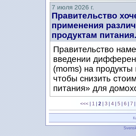
7 июля 2026 г.
Правительство хоч
применения различ
продуктам питания
Правительство наме
введении дифферен
(moms) на продукты 
чтобы снизить стои
питания» для домохо
<<<
|
1
|
2
|
3
|
4
|
5
|
6
|
7
К
Svensk