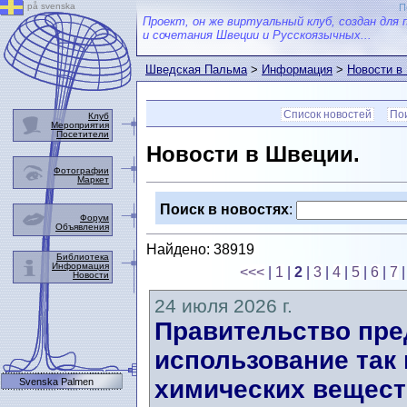
på svenska
П
Проект, он же виртуальный клуб, создан для 
и сочетания Швеции и Русскоязычных...
Шведская Пальма
>
Информация
>
Новости в
Список новостей
Пои
Клуб
Мероприятия
Посетители
Новости в Швеции.
Фотографии
Маркет
Поиск в новостях
:
Форум
Объявления
Найдено: 38919
Библиотека
Информация
<<<
|
1
|
2
|
3
|
4
|
5
|
6
|
7
Новости
24 июля 2026 г.
Правительство пред
использование так
химических вещест
Svenska Palmen