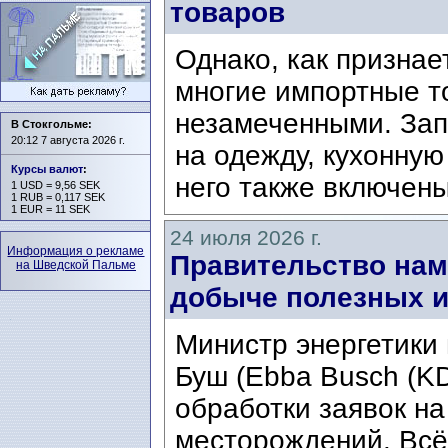
товаров
Однако, как призна
многие импортные т
незамеченными. Зап
В Стокгольме:
20:12 7 августа 2026 г.
на одежду, кухонную 
Курсы валют
:
него также включены
1 USD = 9,56 SEK
1 RUB = 0,117 SEK
1 EUR = 11 SEK
24 июля 2026 г.
Информация о рекламе
Правительство нам
на Шведской Пальме
добыче полезных 
Министр энергетики
Буш (Ebba Busch (KD
обработки заявок на
месторождений. Всё