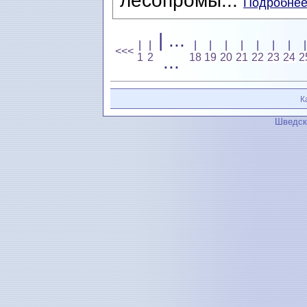
лесопромы...
Подробнее.
| ...
|
|
|
|
|
|
|
|
|
|
<<<
1
2
...
18
19
20
21
22
23
24
2
К
Шведск