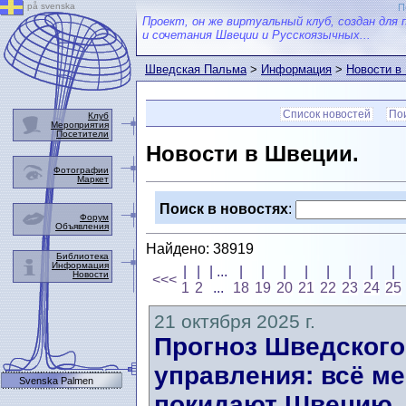
på svenska
П
Проект, он же виртуальный клуб, создан для 
и сочетания Швеции и Русскоязычных...
Шведская Пальма
>
Информация
>
Новости в
Список новостей
Пои
Клуб
Мероприятия
Посетители
Новости в Швеции.
Фотографии
Маркет
Поиск в новостях
:
Форум
Объявления
Найдено: 38919
Библиотека
Информация
|
|
| ...
|
|
|
|
|
|
|
|
Новости
<<<
1
2
...
18
19
20
21
22
23
24
25
21 октября 2025 г.
Прогноз Шведского
управления: всё м
Svenska Palmen
покидают Швецию, 