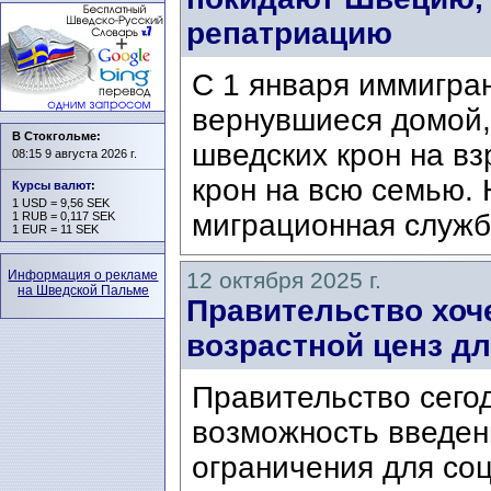
репатриацию
С 1 января иммигра
вернувшиеся домой,
В Стокгольме:
шведских крон на вз
08:15 9 августа 2026 г.
крон на всю семью. 
Курсы валют
:
1 USD = 9,56 SEK
миграционная служба
1 RUB = 0,117 SEK
1 EUR = 11 SEK
Информация о рекламе
12 октября 2025 г.
на Шведской Пальме
Правительство хоче
возрастной ценз д
Правительство сегод
возможность введени
ограничения для со