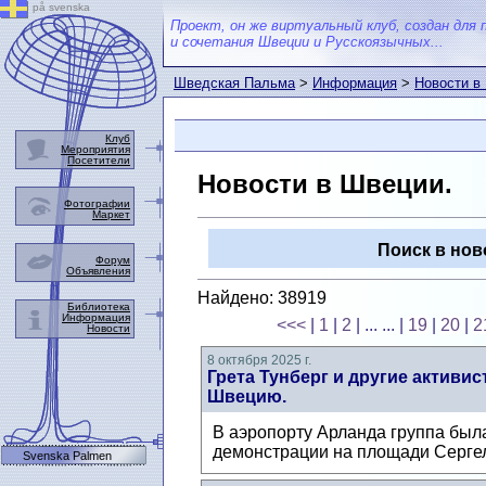
på svenska
Проект, он же виртуальный клуб, создан для 
и сочетания Швеции и Русскоязычных...
Шведская Пальма
>
Информация
>
Новости в
Клуб
Мероприятия
Посетители
Новости в Швеции.
Фотографии
Маркет
Поиск в нов
Форум
Объявления
Найдено: 38919
Библиотека
Информация
<<<
|
1
|
2
| ... ...
|
19
|
20
|
2
Новости
8 октября 2025 г.
Грета Тунберг и другие активи
Швецию.
В аэропорту Арланда группа был
демонстрации на площади Сергель
Svenska Palmen