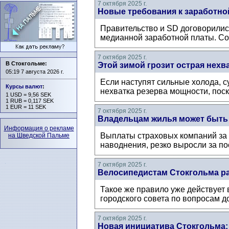
7 октября 2025 г.
Новые требования к заработно
Правительство и SD договорились
медианной заработной платы. Со
7 октября 2025 г.
В Стокгольме:
Этой зимой грозит острая нехв
05:19 7 августа 2026 г.
Если наступят сильные холода, с
Курсы валют
:
нехватка резерва мощности, поск
1 USD = 9,56 SEK
1 RUB = 0,117 SEK
1 EUR = 11 SEK
7 октября 2025 г.
Владельцам жилья может быть 
Информация о рекламе
Выплаты страховых компаний за
на Шведской Пальме
наводнения, резко выросли за пос
7 октября 2025 г.
Велосипедистам Стокгольма ра
Такое же правило уже действует 
городского совета по вопросам д
7 октября 2025 г.
Новая инициатива Стокгольма: