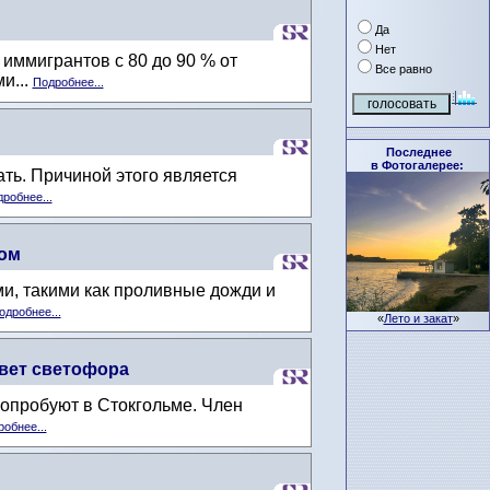
Да
Нет
иммигрантов с 80 до 90 % от
Все равно
и...
Подробнее...
Последнее
в Фотогалерее:
ать. Причиной этого является
робнее...
том
, такими как проливные дожди и
одробнее...
«
Лето и закат
»
вет светофора
 опробуют в Стокгольме. Член
обнее...