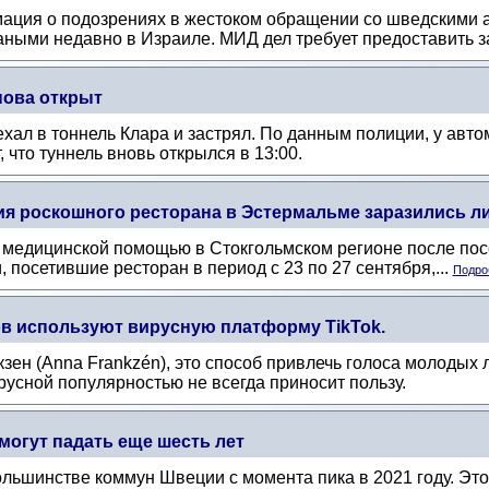
ия о подозрениях в жестоком обращении со шведскими ак
жаными недавно в Израиле. МИД дел требует предоставить за
нова открыт
ехал в тоннель Клара и застрял. По данным полиции, у ав
 что туннель вновь открылся в 13:00.
 роскошного ресторана в Эстермальме заразились листе
а медицинской помощью в Стокгольмском регионе после по
, посетившие ресторан в период с 23 по 27 сентября,...
Подроб
в используют вирусную платформу TikTok.
зен (Anna Frankzén), это способ привлечь голоса молодых
ирусной популярностью не всегда приносит пользу.
 могут падать еще шесть лет
льшинстве коммун Швеции с момента пика в 2021 году. Это