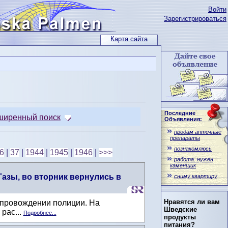
Войти
Зарегистрироваться
Карта сайта
Последние
ширенный поиск
Объявления:
продам аптечные
препараты
познакомлюсь
6
|
37
|
1944
|
1945
|
1946
|
>>>
работа. нужен
каменщик
Газы, во вторник вернулись в
сниму квартиру
Нравятся ли вам
опровождении полиции. На
Шведские
рас...
Подробнее...
продукты
питания?