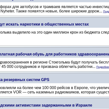
офорах для автобусов и трамваев является частью инвести
Nyheter. Также появятся новые, более широкие дорож...
Подр
дут искать наркотики в общественных местах
ольма выделило на это один миллион крон из бюджета след
платная рабочая обувь для работников здравоохранен
дравоохранения в регионе Стокгольма будут получать бесп
 45 000 сотрудников и призвана облегчить работни...
Подробнее
ка резервных систем GPS
овлияли на более чем 100 000 рейсов в Европе, что увели
ляется VOR — сеть наземных радиомаяков, которая сущест.
едскими активистами задержанными в Израиле