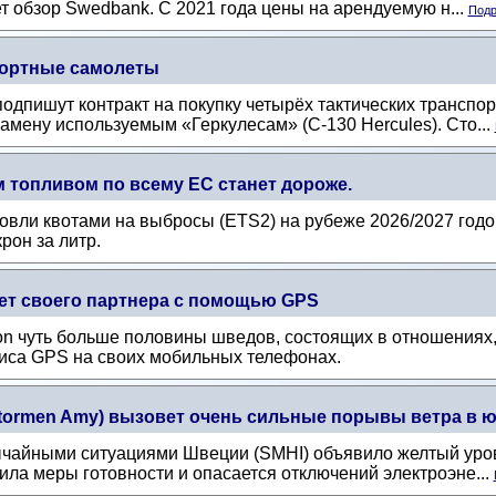
ет обзор Swedbank. С 2021 года цены на арендуемую н...
Подр
портные самолеты
одпишут контракт на покупку четырёх тактических транспо
мену используемым «Геркулесам» (C-130 Hercules). Сто...
 топливом по всему ЕС станет дороже.
вли квотами на выбросы (ETS2) на рубеже 2026/2027 годов
рон за литр.
ет своего партнера с помощью GPS
tion чуть больше половины шведов, состоящих в отношения
иса GPS на своих мобильных телефонах.
Stormen Amy) вызовет очень сильные порывы ветра в
ычайными ситуациями Швеции (SMHI) объявило желтый уро
лила меры готовности и опасается отключений электроэне...