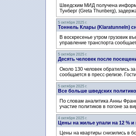
Шведским МИД получена информац
Тунберг (Greta Thunberg), задер
5 октября 2025 г.
Тоннель Клары (Klaratunneln) с
В воскресенье утром грузовик въ
управление транспорта сообщает,
5 октября 2025 г.
Десять человек после посещения
Около 130 человек обратились з
сообщается в пресс-релизе. Гости
5 октября 2025 г.
Все больше шведских политико
По словам аналитика Анны Франк
участие политиков в погоне за в
4 октября 2025 г.
Цены на жилье упали на 12 % и
Цены на квартиры снизились в бо