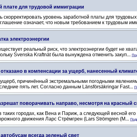
й плате для трудовой иммиграции
 скорректировать уровень заработной платы для трудовых 
глашение означает, что новым требованием к трудовым имм
атка электроэнергии
уществует реальный риск, что электроэнергии будет не хват
ольку Svenska Kraftnät была вынуждена отменить закуп...
Под
отказано в компенсации за ущерб, нанесенный клима
 ущерб, причинённый экстремальными погодными явлениями
ледние пять лет. Согласно данным Länsförsäkringar Fast...
П
зрешат поворачивать направо, несмотря на красный с
в таких городах, как Вена и Париж, а следующей весной его
орожного движения Ларс Стрёмгрен (Lars Strömgren (M...
Подр
 автобусам всегда зеленый свет