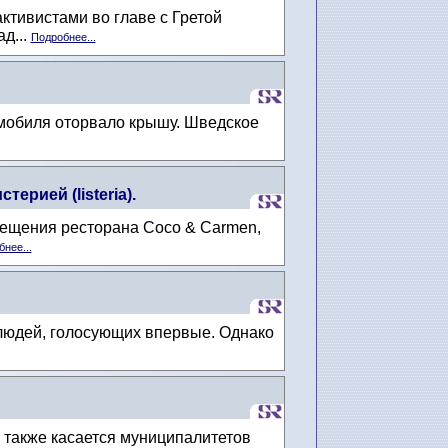
тивистами во главе с Гретой
д...
Подробнее...
томобиля оторвало крышу. Шведское
рией (listeria).
сещения ресторана Coco & Carmen,
нее...
 людей, голосующих впервые. Однако
 также касается муниципалитетов