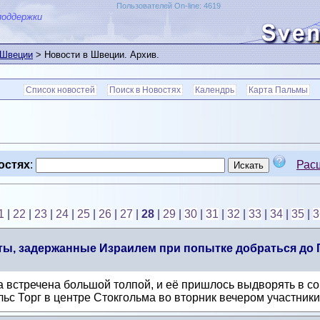
Пользователей On-line: 4619
поддержки
 Швеции
> Новости в Швеции. Архив.
Список новостей
Поиск в Новостях
Календрь
Карта Пальмы
остях
:
Рас
1
|
22
|
23
|
24
|
25
|
26
|
27
|
28
|
29
|
30
|
31
|
32
|
33
|
34
|
35
|
3
сты, задержанные Израилем при попытке добраться до 
а встречена большой толпой, и её пришлось выдворять в с
с Торг в центре Стокгольма во вторник вечером участники 