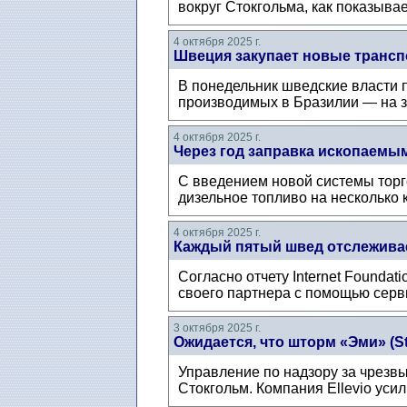
вокруг Стокгольма, как показыва
4 октября 2025 г.
Швеция закупает новые транс
В понедельник шведские власти п
производимых в Бразилии — на за
4 октября 2025 г.
Через год заправка ископаемым
С введением новой системы торго
дизельное топливо на несколько к
4 октября 2025 г.
Каждый пятый швед отслежива
Согласно отчету Internet Founda
своего партнера с помощью серв
3 октября 2025 г.
Ожидается, что шторм «Эми» (
Управление по надзору за чрезв
Стокгольм. Компания Ellevio уси