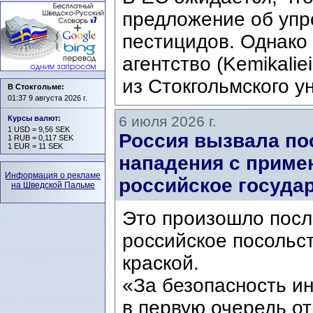
предложение об упр
пестицидов. Однако
агентство (Kemikalie
из Стокгольмского ун
В Стокгольме:
01:37 9 августа 2026 г.
6 июля 2026 г.
Курсы валют
:
1 USD = 9,56 SEK
Россия вызвала по
1 RUB = 0,117 SEK
1 EUR = 11 SEK
нападения с приме
Информация о рекламе
российское госуда
на Шведской Пальме
Это произошло после
российское посольс
краской.
«За безопасность и
в первую очередь о