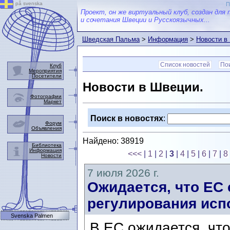
på svenska
П
Проект, он же виртуальный клуб, создан для 
и сочетания Швеции и Русскоязычных...
Шведская Пальма
>
Информация
>
Новости в
Список новостей
Пои
Клуб
Мероприятия
Посетители
Новости в Швеции.
Фотографии
Маркет
Поиск в новостях
:
Форум
Объявления
Найдено: 38919
Библиотека
Информация
<<<
|
1
|
2
|
3
|
4
|
5
|
6
|
7
|
8
Новости
7 июля 2026 г.
Ожидается, что ЕС
регулирования исп
Svenska Palmen
В ЕС ожидается, что