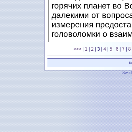
горячих планет во В
далекими от вопроса
измерения предоста
головоломки о взаим
<<<
|
1
|
2
|
3
|
4
|
5
|
6
|
7
|
8
К
Swedi