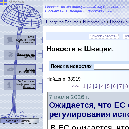
på svenska
П
Проект, он же виртуальный клуб, создан для 
и сочетания Швеции и Русскоязычных...
Шведская Пальма
>
Информация
>
Новости в
Список новостей
Пои
Клуб
Мероприятия
Посетители
Новости в Швеции.
Фотографии
Маркет
Поиск в новостях
:
Форум
Объявления
Найдено: 38919
Библиотека
Информация
<<<
|
1
|
2
|
3
|
4
|
5
|
6
|
7
|
8
Новости
7 июля 2026 г.
Ожидается, что ЕС
регулирования исп
Svenska Palmen
В ЕС ожидается, что