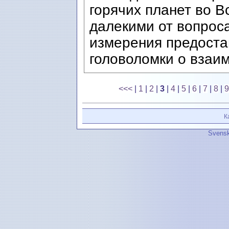
горячих планет во В
далекими от вопроса
измерения предоста
головоломки о взаим
<<<
|
1
|
2
|
3
|
4
|
5
|
6
|
7
|
8
|
9
К
Svensk