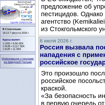
предложение об упр
пестицидов. Однако
агентство (Kemikalie
из Стокгольмского ун
В Стокгольме:
18:13 7 августа 2026 г.
6 июля 2026 г.
Курсы валют
:
1 USD = 9,56 SEK
Россия вызвала по
1 RUB = 0,117 SEK
1 EUR = 11 SEK
нападения с приме
Информация о рекламе
российское госуда
на Шведской Пальме
Это произошло после
российское посольс
краской.
«За безопасность и
в первую очередь о