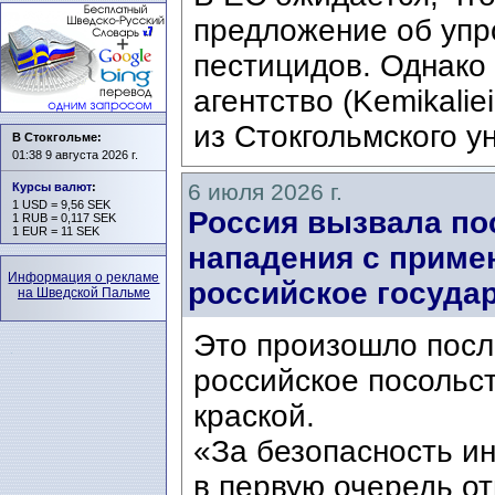
предложение об упр
пестицидов. Однако
агентство (Kemikalie
из Стокгольмского ун
В Стокгольме:
01:38 9 августа 2026 г.
6 июля 2026 г.
Курсы валют
:
1 USD = 9,56 SEK
Россия вызвала по
1 RUB = 0,117 SEK
1 EUR = 11 SEK
нападения с приме
Информация о рекламе
российское госуда
на Шведской Пальме
Это произошло после
российское посольс
краской.
«За безопасность и
в первую очередь о