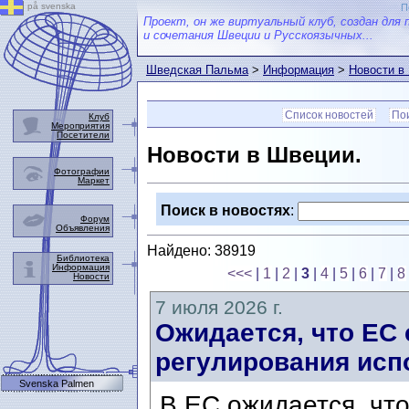
på svenska
П
Проект, он же виртуальный клуб, создан для 
и сочетания Швеции и Русскоязычных...
Шведская Пальма
>
Информация
>
Новости в
Список новостей
Пои
Клуб
Мероприятия
Посетители
Новости в Швеции.
Фотографии
Маркет
Поиск в новостях
:
Форум
Объявления
Найдено: 38919
Библиотека
Информация
<<<
|
1
|
2
|
3
|
4
|
5
|
6
|
7
|
8
Новости
7 июля 2026 г.
Ожидается, что ЕС
регулирования исп
Svenska Palmen
В ЕС ожидается, что