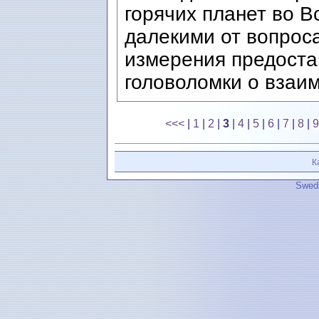
горячих планет во В
далекими от вопроса
измерения предоста
головоломки о взаим
<<<
|
1
|
2
|
3
|
4
|
5
|
6
|
7
|
8
|
9
К
Swedi