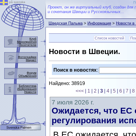
på svenska
П
Проект, он же виртуальный клуб, создан для 
и сочетания Швеции и Русскоязычных...
Шведская Пальма
>
Информация
>
Новости в
Список новостей
Пои
Клуб
Мероприятия
Посетители
Новости в Швеции.
Фотографии
Маркет
Поиск в новостях
:
Форум
Объявления
Найдено: 38919
Библиотека
Информация
<<<
|
1
|
2
|
3
|
4
|
5
|
6
|
7
|
8
Новости
7 июля 2026 г.
Ожидается, что ЕС
регулирования исп
Svenska Palmen
В ЕС ожидается, что