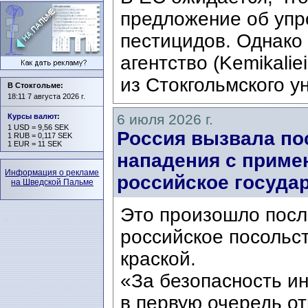
предложение об упр
пестицидов. Однако
агентство (Kemikalie
из Стокгольмского ун
В Стокгольме:
18:11 7 августа 2026 г.
6 июля 2026 г.
Курсы валют
:
1 USD = 9,56 SEK
Россия вызвала по
1 RUB = 0,117 SEK
1 EUR = 11 SEK
нападения с приме
Информация о рекламе
российское госуда
на Шведской Пальме
Это произошло после
российское посольс
краской.
«За безопасность и
в первую очередь о