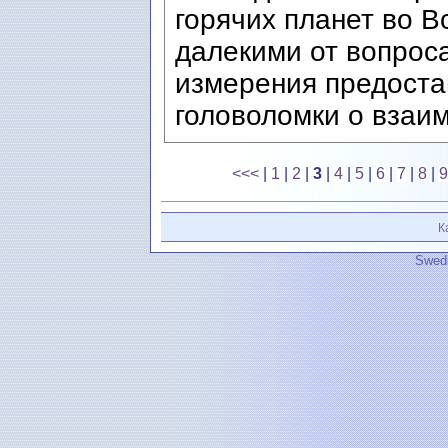
горячих планет во В
далекими от вопроса
измерения предоста
головоломки о взаим
<<<
|
1
|
2
|
3
|
4
|
5
|
6
|
7
|
8
|
9
К
Swedi