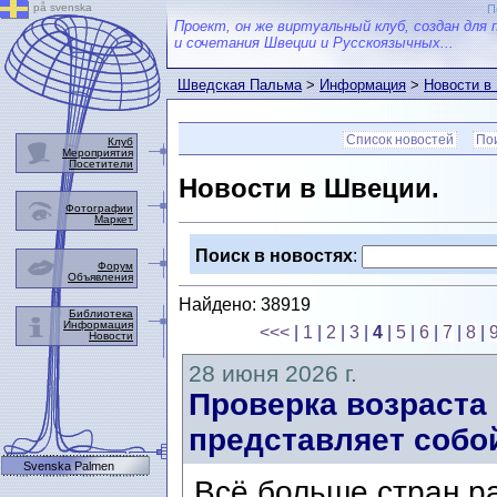
på svenska
П
Проект, он же виртуальный клуб, создан для 
и сочетания Швеции и Русскоязычных...
Шведская Пальма
>
Информация
>
Новости в
Список новостей
Пои
Клуб
Мероприятия
Посетители
Новости в Швеции.
Фотографии
Маркет
Поиск в новостях
:
Форум
Объявления
Найдено: 38919
Библиотека
Информация
<<<
|
1
|
2
|
3
|
4
|
5
|
6
|
7
|
8
|
Новости
28 июня 2026 г.
Проверка возраста
представляет собой
Svenska Palmen
Всё больше стран р