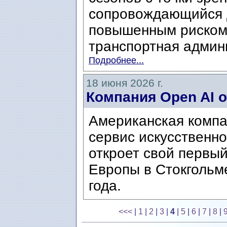
сопровождающийся 
повышенным риском
транспортная админис
Подробнее...
18 июня 2026 г.
Компания Open AI 
Американская компа
сервис искусственно
откроет свой первы
Европы в Стокгольм
года.
<<<
|
1
|
2
|
3
|
4
|
5
|
6
|
7
|
8
|