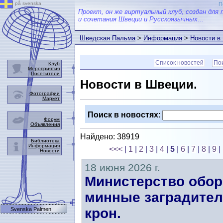
på svenska
П
Проект, он же виртуальный клуб, создан для 
и сочетания Швеции и Русскоязычных...
Шведская Пальма
>
Информация
>
Новости в
Список новостей
Пои
Клуб
Мероприятия
Посетители
Новости в Швеции.
Фотографии
Маркет
Поиск в новостях
:
Форум
Объявления
Найдено: 38919
Библиотека
Информация
<<<
|
1
|
2
|
3
|
4
|
5
|
6
|
7
|
8
|
9
|
Новости
18 июня 2026 г.
Министерство обор
минные заградител
крон.
Svenska Palmen