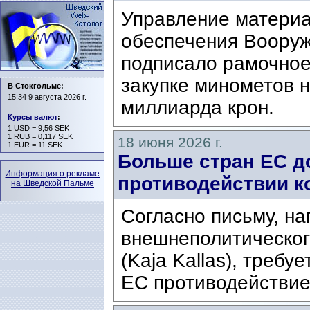
Управление материа
обеспечения Воору
подписало рамочное
закупке минометов 
В Стокгольме:
15:34 9 августа 2026 г.
миллиарда крон.
Курсы валют
:
1 USD = 9,56 SEK
1 RUB = 0,117 SEK
18 июня 2026 г.
1 EUR = 11 SEK
Больше стран ЕС д
Информация о рекламе
противодействии к
на Шведской Пальме
Согласно письму, н
внешнеполитическог
(Kaja Kallas), требу
ЕС противодействие