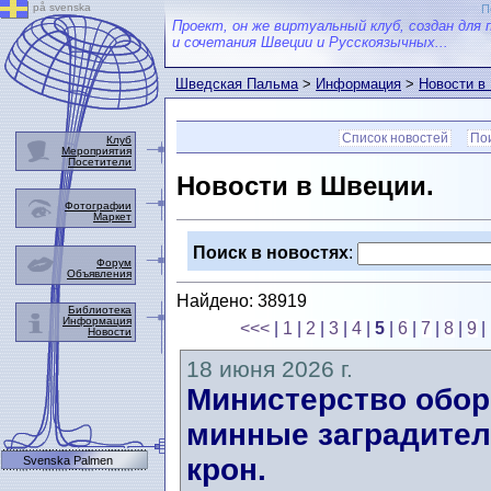
på svenska
П
Проект, он же виртуальный клуб, создан для 
и сочетания Швеции и Русскоязычных...
Шведская Пальма
>
Информация
>
Новости в
Список новостей
Пои
Клуб
Мероприятия
Посетители
Новости в Швеции.
Фотографии
Маркет
Поиск в новостях
:
Форум
Объявления
Найдено: 38919
Библиотека
Информация
<<<
|
1
|
2
|
3
|
4
|
5
|
6
|
7
|
8
|
9
|
Новости
18 июня 2026 г.
Министерство обор
минные заградител
крон.
Svenska Palmen