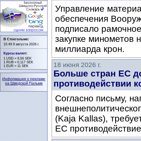
Управление материа
обеспечения Воору
подписало рамочное
закупке минометов 
В Стокгольме:
15:49 9 августа 2026 г.
миллиарда крон.
Курсы валют
:
1 USD = 9,56 SEK
1 RUB = 0,117 SEK
18 июня 2026 г.
1 EUR = 11 SEK
Больше стран ЕС д
Информация о рекламе
противодействии к
на Шведской Пальме
Согласно письму, н
внешнеполитическог
(Kaja Kallas), требу
ЕС противодействие