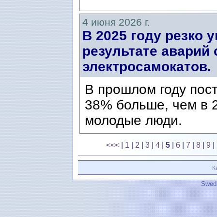
4 июня 2026 г.
В 2025 году резко 
результате аварий 
электросамокатов.
В прошлом году пост
38% больше, чем в 2
молодые люди.
<<<
|
1
|
2
|
3
|
4
|
5
|
6
|
7
|
8
|
9
|
К
Swedi