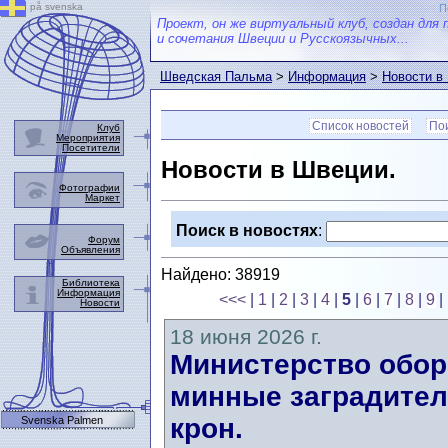
på svenska
П
Проект, он же виртуальный клуб, создан для 
и сочетания Швеции и Русскоязычных...
Шведская Пальма
>
Информация
>
Новости в
Список новостей
Пои
Клуб
Мероприятия
Посетители
Новости в Швеции.
Фотографии
Маркет
Поиск в новостях
:
Форум
Объявления
Найдено: 38919
Библиотека
Информация
<<<
|
1
|
2
|
3
|
4
|
5
|
6
|
7
|
8
|
9
|
Новости
18 июня 2026 г.
Министерство обор
минные заградител
крон.
Svenska Palmen