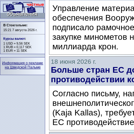
Управление материа
обеспечения Воору
подписало рамочное
В Стокгольме:
15:21 7 августа 2026 г.
закупке минометов 
Курсы валют
:
1 USD = 9,56 SEK
миллиарда крон.
1 RUB = 0,117 SEK
1 EUR = 11 SEK
18 июня 2026 г.
Информация о рекламе
на Шведской Пальме
Больше стран ЕС д
противодействии к
Согласно письму, н
внешнеполитическог
(Kaja Kallas), требу
ЕС противодействие