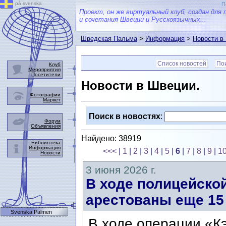
på svenska
П
Проект, он же виртуальный клуб, создан для 
и сочетания Швеции и Русскоязычных...
Шведская Пальма
>
Информация
>
Новости в
Список новостей
Пои
Клуб
Мероприятия
Посетители
Новости в Швеции.
Фотографии
Маркет
Поиск в новостях
:
Форум
Объявления
Найдено: 38919
Библиотека
Информация
<<<
|
1
|
2
|
3
|
4
|
5
|
6
|
7
|
8
|
9
|
1
Новости
3 июня 2026 г.
В ходе полицейско
арестованы еще 15
Svenska Palmen
В ходе операции «К