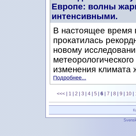
Европе: волны жар
интенсивными.
В настоящее время 
прокатилась рекордн
новому исследовани
метеорологического 
изменения климата ж
Подробнее...
<<<
|
1
|
2
|
3
|
4
|
5
|
6
|
7
|
8
|
9
|
10
|
К
Svensk