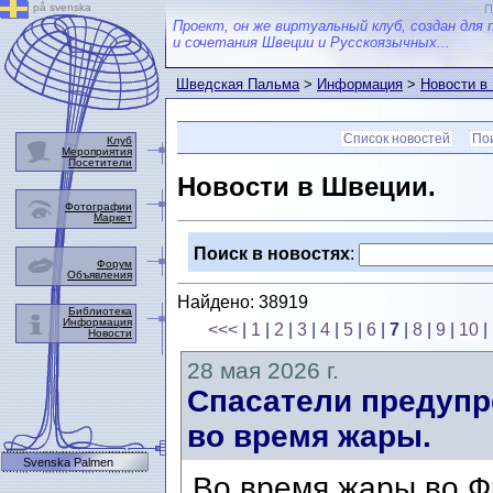
på svenska
П
Проект, он же виртуальный клуб, создан для 
и сочетания Швеции и Русскоязычных...
Шведская Пальма
>
Информация
>
Новости в
Список новостей
Пои
Клуб
Мероприятия
Посетители
Новости в Швеции.
Фотографии
Маркет
Поиск в новостях
:
Форум
Объявления
Найдено: 38919
Библиотека
Информация
<<<
|
1
|
2
|
3
|
4
|
5
|
6
|
7
|
8
|
9
|
10
|
Новости
28 мая 2026 г.
Спасатели предупр
во время жары.
Svenska Palmen
Во время жары во Ф