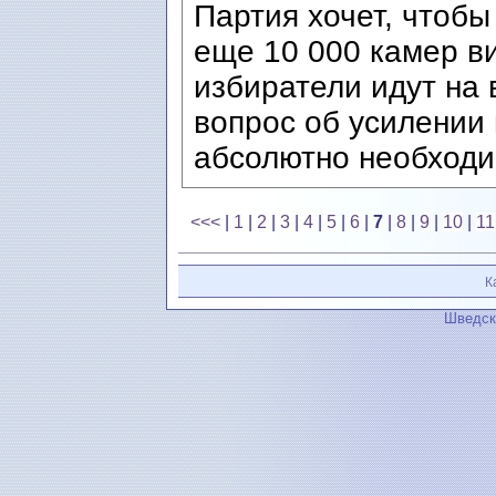
Партия хочет, чтобы
еще 10 000 камер в
избиратели идут на
вопрос об усилении
абсолютно необходи
<<<
|
1
|
2
|
3
|
4
|
5
|
6
|
7
|
8
|
9
|
10
|
11
К
Шведск