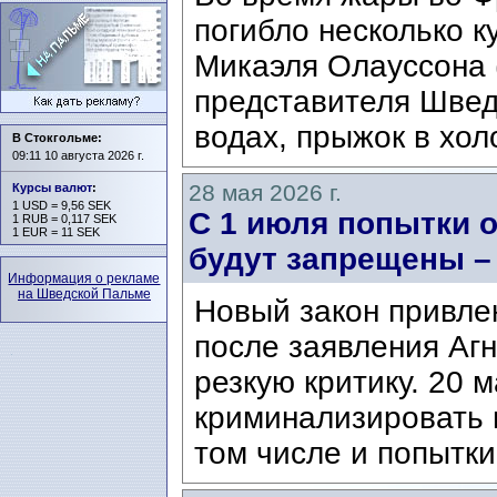
погибло несколько 
Микаэля Олауссона (
представителя Швед
водах, прыжок в хол
В Стокгольме:
09:11 10 августа 2026 г.
28 мая 2026 г.
Курсы валют
:
1 USD = 9,56 SEK
С 1 июля попытки 
1 RUB = 0,117 SEK
1 EUR = 11 SEK
будут запрещены – 
Информация о рекламе
на Шведской Пальме
Новый закон привлек
после заявления Агн
резкую критику. 20 
криминализировать 
том числе и попытки