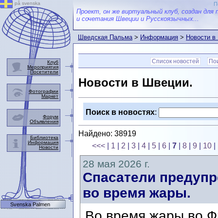
på svenska
П
Проект, он же виртуальный клуб, создан для 
и сочетания Швеции и Русскоязычных...
Шведская Пальма
>
Информация
>
Новости в
Список новостей
Пои
Клуб
Мероприятия
Посетители
Новости в Швеции.
Фотографии
Маркет
Поиск в новостях
:
Форум
Объявления
Найдено: 38919
Библиотека
Информация
<<<
|
1
|
2
|
3
|
4
|
5
|
6
|
7
|
8
|
9
|
10
|
Новости
28 мая 2026 г.
Спасатели предупр
во время жары.
Svenska Palmen
Во время жары во Ф