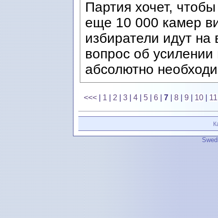
Партия хочет, чтобы
еще 10 000 камер в
избиратели идут на
вопрос об усилении
абсолютно необходи
<<<
|
1
|
2
|
3
|
4
|
5
|
6
|
7
|
8
|
9
|
10
|
11
К
Swedi