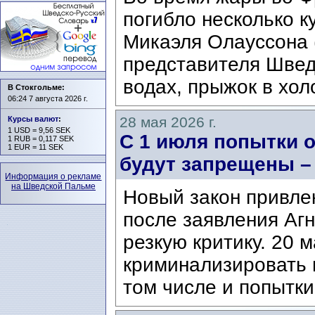
погибло несколько 
Микаэля Олауссона (
представителя Швед
водах, прыжок в хол
В Стокгольме:
06:24 7 августа 2026 г.
28 мая 2026 г.
Курсы валют
:
1 USD = 9,56 SEK
С 1 июля попытки 
1 RUB = 0,117 SEK
1 EUR = 11 SEK
будут запрещены – 
Информация о рекламе
на Шведской Пальме
Новый закон привлек
после заявления Агн
резкую критику. 20 
криминализировать 
том числе и попытки