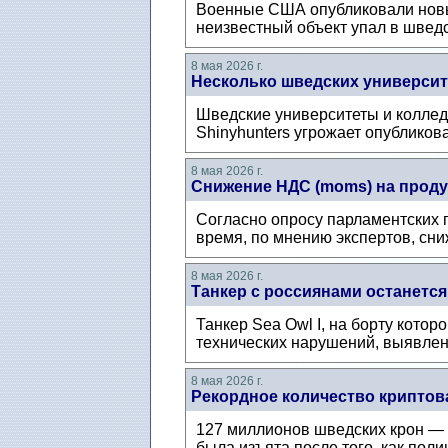
Военные США опубликовали новые
неизвестный объект упал в шведс
8 мая 2026 г.
Несколько шведских университе
Шведские университеты и коллед
Shinyhunters угрожает опубликов
8 мая 2026 г.
Снижение НДС (moms) на проду
Согласно опросу парламентских 
время, по мнению экспертов, сни
8 мая 2026 г.
Танкер с россиянами останетс
Танкер Sea Owl I, на борту кото
технических нарушений, выявлен
8 мая 2026 г.
Рекордное количество крипто
127 миллионов шведских крон — 
была изъята после того, как пол