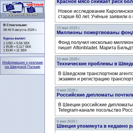
Красное мясо снижает риск бо
Новое исследование Каролинског
старше 60 лет. Учёные заявили о
В Стокгольме:
10 мая 2026 г.
08:40 8 августа 2026 г.
Миллионы пожертвованы фонду 
Курсы валют
:
Фонд получил несколько миллионов
1 USD = 9,56 SEK
1 RUB = 0,117 SEK
пишет Aftonbladet. Марита Бильдт 
1 EUR = 11 SEK
10 мая 2026 г.
Информация о рекламе
Технические проблемы в Шведск
на Шведской Пальме
В Шведском транспортном агентс
экзамен и регистрацию транспорт
9 мая 2026 г.
Российские дипломаты почтили
В Швеции российские дипломаты 
Telegram-канале посольство Росс
9 мая 2026 г.
Швеция упомянута в недавно р