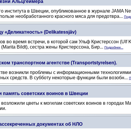
лезни Альцгеймера
о института в Швеции, опубликованное в журнале JAMA Net
 пользе необработанного красного мяса для предотвра...
Подр
«Деликатность» (Delikatessjäv)
 во время встречи, в которой сам Ульф Кристерссон (Ulf Kr
(Marita Bildt), сестра жены Кристерссона, Бир...
Подробнее...
ом транспортном агентстве (Transportstyrelsen).
тве возникли проблемы с информационными технологиями, 
ных средств. В субботу некоторые функции были возобн...
П
 память советских воинов в Швеции
возложили цветы к могилам советских воинов в городах Ма
ии.
ассекреченных документах об НЛО