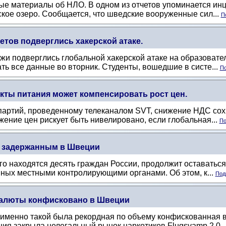
 материалы об НЛО. В одном из отчетов упоминается инцид
кое озеро. Сообщается, что шведские вооруженные сил...
П
тов подверглись хакерской атаке.
жи подверглись глобальной хакерской атаке на образоват
ать все данные во вторник. Студенты, вошедшие в систе...
По
кты питания может компенсировать рост цен.
партий, проведенному телеканалом SVT, снижение НДС сохр
жение цен рискует быть нивелировано, если глобальная...
По
я задержанным в Швеции
рого находятся десять граждан России, продолжит оставатьс
ных местными контролирующими органами. Об этом, к...
Под
валюты конфисковано в Швеции
именно такой была рекордная по объему конфискованная 
иция закрыла нелегальный рынок наркотиков Flugsvamp 2.0.