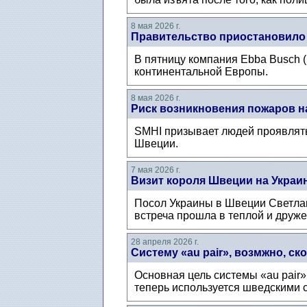
8 мая 2026 г.
Правительство приостановило 
В пятницу компания Ebba Busch (
континентальной Европы.
8 мая 2026 г.
Риск возникновения пожаров н
SMHI призывает людей проявлять 
Швеции.
7 мая 2026 г.
Визит короля Швеции на Украи
Посол Украины в Швеции Светлана
встреча прошла в теплой и друже
28 апреля 2026 г.
Систему «au pair», возмжно, ск
Основная цель системы «au pair»
теперь используется шведскими 