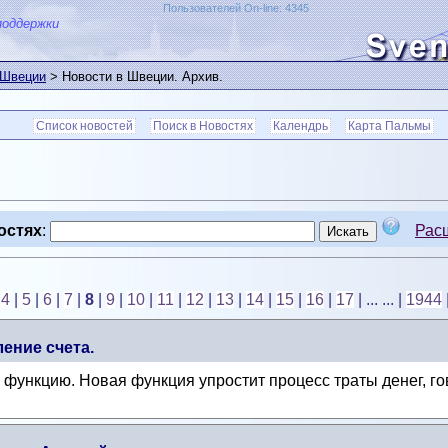
Пользователей On-line: 4345
поддержки
 Швеции
> Новости в Швеции. Архив.
Список новостей
Поиск в Новостях
Календрь
Карта Пальмы
остях
:
Рас
|
4
|
5
|
6
|
7
|
8
|
9
|
10
|
11
|
12
|
13
|
14
|
15
|
16
|
17
| ... ...
|
1944
ение счета.
функцию. Новая функция упростит процесс траты денег, го