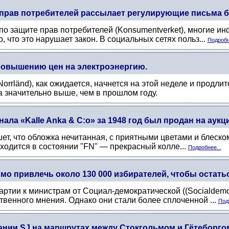
 прав потребителей рассылает регулирующие письма б
по защите прав потребителей (Konsumentverket), многие 
, что это нарушает закон. В социальных сетях польз...
Подробн
повышению цен на электроэнергию.
rrländ), как ожидается, начнется на этой неделе и продлитс
 значительно выше, чем в прошлом году.
ла «Kalle Anka & C:o» за 1948 год был продан на аукц
ет, что обложка нечитанная, с приятными цветами и блеском
аходится в состоянии "FN" — прекрасный колле...
Подробнее...
мо привлечь около 130 000 избирателей, чтобы остатьс
ртии к министрам от Социал-демократической ((Socialdemok
венного мнения. Однако они стали более сплоченной ...
Под
ании SJ на маршрутах между Стокгольмом и Гётеборго