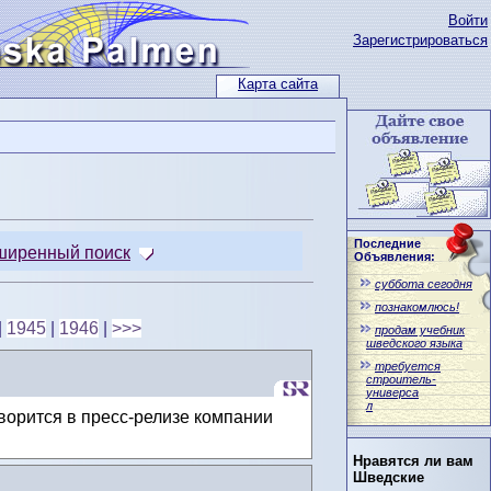
Войти
Зарегистрироваться
Карта сайта
Последние
ширенный поиск
Объявления:
суббота сегодня
познакомлюсь!
|
1945
|
1946
|
>>>
продам учебник
шведского языка
требуется
строитель-
универса
л
ворится в пресс-релизе компании
Нравятся ли вам
Шведские