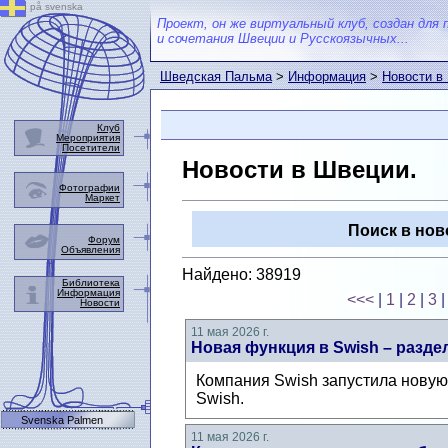
på svenska
Проект, он же виртуальный клуб, создан для 
и сочетания Швеции и Русскоязычных...
Шведская Пальма
>
Информация
>
Новости в
Клуб
Мероприятия
Посетители
Новости в Швеции.
Фотографии
Маркет
Поиск в нов
Форум
Объявления
Найдено: 38919
Библиотека
Информация
<<<
|
1
|
2
|
3
Новости
11 мая 2026 г.
Новая функция в Swish – раздел
Компания Swish запустила новую 
Swish.
Svenska Palmen
11 мая 2026 г.