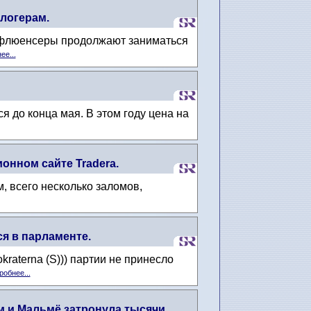
логерам.
инфлюенсеры продолжают заниматься
ее...
я до конца мая. В этом году цена на
ионном сайте Tradera.
, всего несколько заломов,
я в парламенте.
raterna (S))) партии не принесло
робнее...
м и Мальмё затронула тысячи