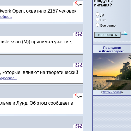
продукты
питания?
work Open, охватило 2157 человек
Да
обнее...
Нет
Все равно
istersson (M)) принимал участие,
Последнее
в Фотогалерее:
которые, влияют на теоретический
одробнее...
«
Лето и закат
»
льме и Лунд. Об этом сообщает в