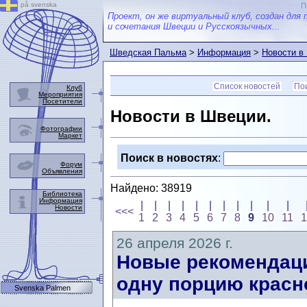
på svenska
П
Проект, он же виртуальный клуб, создан для 
и сочетания Швеции и Русскоязычных...
Шведская Пальма
>
Информация
>
Новости в
Список новостей
Пои
Клуб
Мероприятия
Посетители
Новости в Швеции.
Фотографии
Маркет
Поиск в новостях
:
Форум
Объявления
Найдено: 38919
Библиотека
Информация
|
|
|
|
|
|
|
|
|
|
|
Новости
<<<
1
2
3
4
5
6
7
8
9
10
11
26 апреля 2026 г.
Новые рекомендаци
одну порцию красн
Svenska Palmen