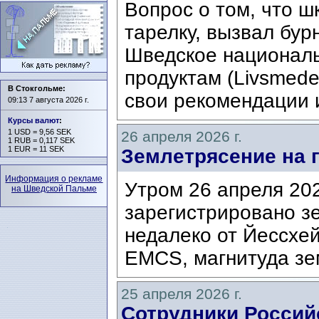
Вопрос о том, что ш
тарелку, вызвал бур
Шведское националь
продуктам (Livsmede
В Стокгольме:
свои рекомендации и
09:13 7 августа 2026 г.
Курсы валют
:
1 USD = 9,56 SEK
26 апреля 2026 г.
1 RUB = 0,117 SEK
1 EUR = 11 SEK
Землетрясение на 
Информация о рекламе
Утром 26 апреля 20
на Шведской Пальме
зарегистрировано з
недалеко от Йессхей
EMCS, магнитуда зе
25 апреля 2026 г.
Сотрудники Россий