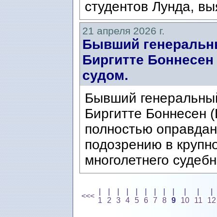
студентов Лунда, выя
21 апреля 2026 г.
Бывший генеральн
Биргитте Боннесен
судом.
Бывший генеральны
Биргитте Боннесен (
полностью оправдан
подозрению в крупн
многолетнего судебн
|
|
|
|
|
|
|
|
|
|
|
|
<<<
1
2
3
4
5
6
7
8
9
10
11
12