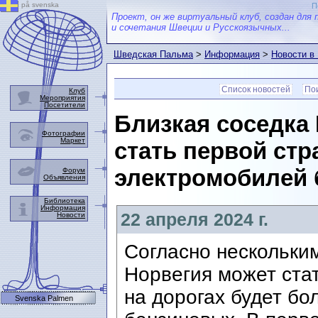
på svenska
П
Проект, он же виртуальный клуб, создан для 
и сочетания Швеции и Русскоязычных...
Шведская Пальма
>
Информация
>
Новости в
Список новостей
Пои
Клуб
Мероприятия
Посетители
Близкая соседка
Фотографии
Маркет
стать первой стр
электромобилей 
Форум
Объявления
Библиотека
Информация
22 апреля 2024 г.
Новости
Согласно нескольким
Норвегия может стат
на дорогах будет б
Svenska Palmen