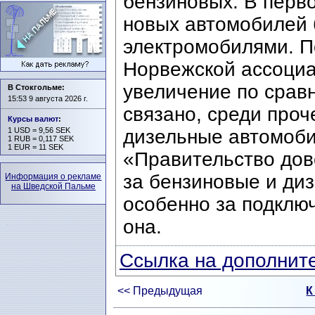
бензиновых. В перв
новых автомобилей 
электромобилями. П
Норвежской ассоциа
увеличение по срав
В Стокгольме:
15:53 9 августа 2026 г.
связано, среди проч
Курсы валют
:
1 USD = 9,56 SEK
дизельные автомоби
1 RUB = 0,117 SEK
1 EUR = 11 SEK
«Правительство дов
за бензиновые и ди
Информация о рекламе
на Шведской Пальме
особенно за подклю
она.
Ссылка на дополните
<< Предыдущая
К