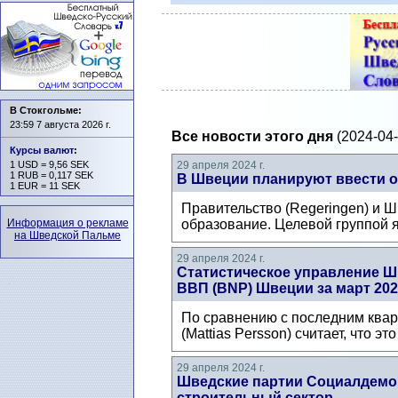
В Стокгольме:
23:59 7 августа 2026 г.
Все новости этого дня
(2024-04-
Курсы валют
:
1 USD = 9,56 SEK
29 апреля 2024 г.
1 RUB = 0,117 SEK
В Швеции планируют ввести о
1 EUR = 11 SEK
Правительство (Regeringen) и Ш
Информация о рекламе
образование. Целевой группой я
на Шведской Пальме
29 апреля 2024 г.
Статистическое управление Шв
ВВП (BNP) Швеции за март 202
По сравнению с последним квар
(Mattias Persson) считает, что 
29 апреля 2024 г.
Шведские партии Социалдемок
строительный сектор