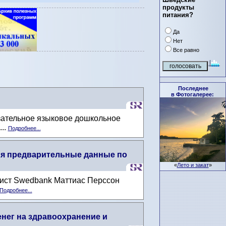
продукты
питания?
Да
Нет
Все равно
Последнее
в Фотогалерее:
язательное языковое дошкольное
..
Подробнее...
дня предварительные данные по
«
Лето и закат
»
мист Swedbank Маттиас Перссон
Подробнее...
нег на здравоохранение и