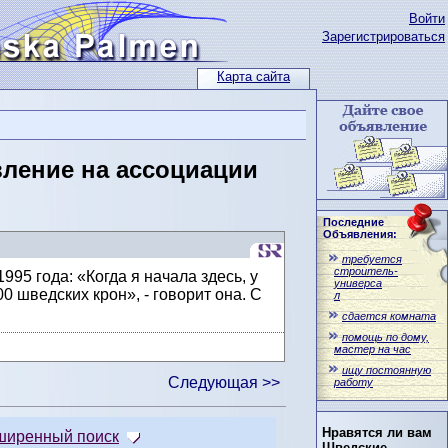
Войти
Зарегистрироваться
Карта сайта
вление на ассоциации
Последние
Объявления:
требуется
строитель-
995 года: «Когда я начала здесь, у
универса
0 шведских крон», - говорит она. С
л
сдается комната
помощь по дому,
мастер на час
ищу постоянную
Следующая >>
работу
Нравятся ли вам
ширенный поиск
Шведские