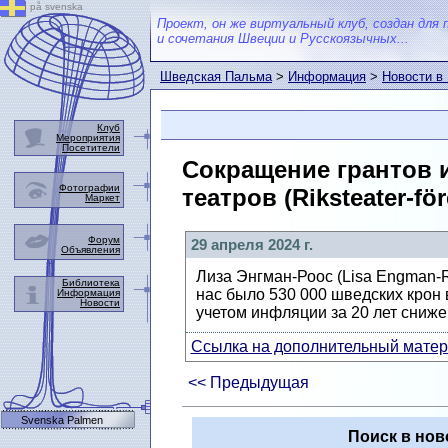
på svenska
Проект, он же виртуальный клуб, создан для 
и сочетания Швеции и Русскоязычных...
Шведская Пальма
>
Информация
>
Новости в
Клуб
Мероприятия
Посетители
Сокращение грантов 
Фотографии
театров (Riksteater-fö
Маркет
Форум
29 апреля 2024 г.
Объявления
Лиза Энгман-Роос (Lisa Engman-Ro
Библиотека
нас было 530 000 шведских крон в
Информация
Новости
учетом инфляции за 20 лет сниже
Ссылка на дополнительный матери
<< Предыдущая
Svenska Palmen
Поиск в нов