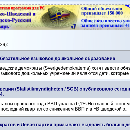
29):
бязательное языковое дошкольное образование
ведские демократы (Sverigedemokraterna) хотят ввести об
зыкового дошкольных учреждений являются дети, которые .
еции (Statistikmyndigheten / SCB) опубликовало сего
4.
талом прошлого года ВВП упал на 0,1% Но главный эконо
это последний квартал со снижением ВВП и в «В шведской э...
ратов и Левая партия призывают выделить больше де