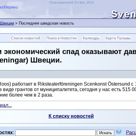
Пользователей On-line: 3513
поддержки
 Швеции
> Последняя шведская новость
Список новостей
Поиск в Новостях
Календрь
Карта Пальмы
и экономический спад оказывают да
reningar) Швеции.
os) работает в Riksteaterföreningen Scenkonst Östersund с 1
 виде грантов от муниципалитета, сегодня у нас есть 515 00
ние более чем в 2 раза.
ал...
К списку новостей
остях
:
Рас