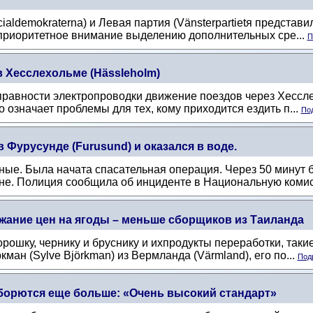
aldemokraterna) и Левая партия (Vänsterpartietя представ
 приоритетное внимание выделению дополнительных сре...
П
 Хесслехольме (Hässleholm)
справности электропроводки движение поездов через Хессл
о означает проблемы для тех, кому приходится ездить п...
Под
 Фурусунде (Furusund) и оказался в воде.
ные. Была начата спасательная операция. Через 50 минут
е. Полиция сообщила об инциденте в Национальную комис
жание цен на ягоды – меньше сборщиков из Таиланда
орошку, чернику и бруснику и ихпродукты переработки, таки
ан (Sylve Björkman) из Вермланда (Värmland), его по...
Подр
о борются еще больше: «Очень высокий стандарт»