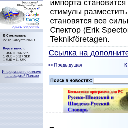
импорта становится 
стимулы разместить
становятся все силь
Спектор (Erik Specto
В Стокгольме:
Teknikföretagen.
22:12 6 августа 2026 г.
Курсы валют
:
Ссылка на дополните
1 USD = 9,56 SEK
1 RUB = 0,117 SEK
1 EUR = 11 SEK
<< Предыдущая
К
Информация о рекламе
на Шведской Пальме
Поиск в новостях
: