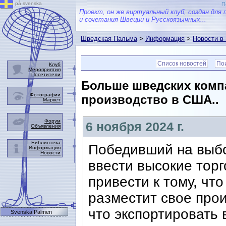
på svenska
П
Проект, он же виртуальный клуб, создан для 
и сочетания Швеции и Русскоязычных...
Шведская Пальма
>
Информация
>
Новости в
Список новостей
Пои
Клуб
Мероприятия
Посетители
Больше шведских компа
Фотографии
производство в США..
Маркет
Форум
6 ноября 2024 г.
Объявления
Библиотека
Победивший на выбо
Информация
Новости
ввести высокие тор
привести к тому, чт
разместит свое про
что экспортировать 
Svenska Palmen