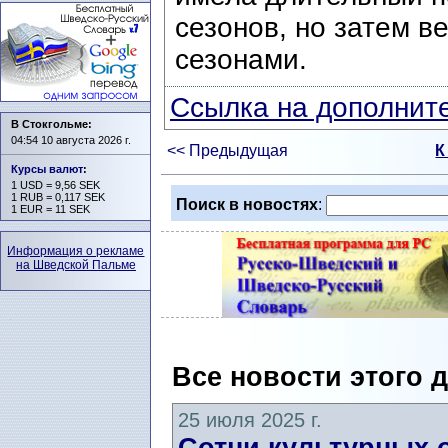
сезонов, но затем в
сезонами.
Ссылка на дополните
В Стокгольме:
04:54 10 августа 2026 г.
<< Предыдущая
К
Курсы валют
:
1 USD = 9,56 SEK
1 RUB = 0,117 SEK
Поиск в новостях
:
1 EUR = 11 SEK
Информация о рекламе
на Шведской Пальме
Все новости этого 
25 июля 2025 г.
Сотни культурных 