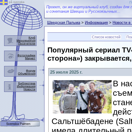
på svenska
П
Проект, он же виртуальный клуб, создан для 
и сочетания Швеции и Русскоязычных...
Шведская Пальма
>
Информация
>
Новости в
Список новостей
Пои
Клуб
Мероприятия
Посетители
Популярный сериал TV4
Фотографии
сторона») закрывается,
Маркет
Форум
25 июля 2025 г.
Объявления
В на
Библиотека
Информация
Новости
съем
стан
дейс
Сальтшёбадене (Salt
Svenska Palmen
имела длительный п