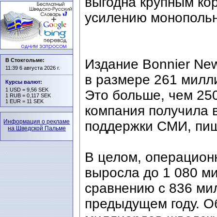
выгодна крупным ко
усилению монопольн
Издание Bonnier Ne
В Стокгольме:
11:39 6 августа 2026 г.
в размере 261 милли
Курсы валют
:
1 USD = 9,56 SEK
Это больше, чем 25
1 RUB = 0,117 SEK
1 EUR = 11 SEK
компания получила в
Информация о рекламе
поддержки СМИ, пиш
на Шведской Пальме
В целом, операцион
выросла до 1 080 м
сравнению с 836 ми
предыдущем году. О