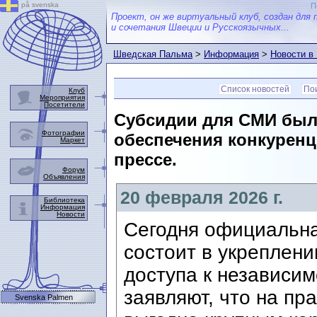
på svenska
П
Проект, он же виртуальный клуб, создан для 
и сочетания Швеции и Русскоязычных...
Шведская Пальма
>
Информация
>
Новости в
Список новостей
Пои
Клуб
Мероприятия
Посетители
Субсидии для СМИ были
Фотографии
обеспечения конкуренц
Маркет
прессе.
Форум
Объявления
20 февраля 2026 г.
Библиотека
Информация
Новости
Сегодня официальна
состоит в укреплен
доступа к независим
заявляют, что на пр
Svenska Palmen