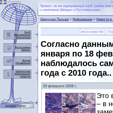
på svenska
П
Проект, он же виртуальный клуб, создан для 
и сочетания Швеции и Русскоязычных...
Шведская Пальма
>
Информация
>
Новости в
Список новостей
Пои
Клуб
Мероприятия
Посетители
Согласно данным
Фотографии
Маркет
января по 18 фе
наблюдалось сам
Форум
Объявления
года с 2010 года..
Библиотека
Информация
Новости
20 февраля 2026 г.
Это 
– в 
Svenska Palmen
заме