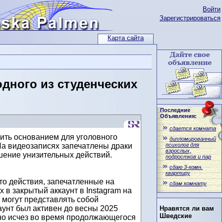
Войти
Зарегистрироваться
Карта сайта
дного из студенческих
Последние
Объявления:
сдается комната
ить основанием для уголовного
дипломированный
психолог для
а видеозаписях запечатлены драки
взрослых,
шение унизительных действий.
подростков и пар
сдаю 3-комн.
квартиру
что действия, запечатленные на
сдам комнату
 в закрытый аккаунт в Instagram на
, могут представлять собой
аунт был активен до весны 2025
Нравятся ли вам
Шведские
пно исчез во время продолжающегося