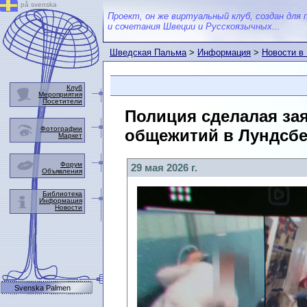
på svenska
Проект, он же виртуальный клуб, создан для 
и сочетания Швеции и Русскоязычных...
Шведская Пальма
>
Информация
>
Новости в
Клуб
Мероприятия
Посетители
Полиция сделалая зая
Фотографии
общежитий в Лундсбер
Маркет
Форум
29 мая 2026 г.
Объявления
Библиотека
Информация
Новости
Svenska Palmen