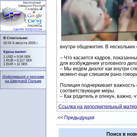
В Стокгольме:
02:01 6 августа 2026 г.
внутри общежития. В нескольких
Курсы валют
:
1 USD = 9,56 SEK
– Что касается кадров, показанн
1 RUB = 0,117 SEK
для возбуждения уголовного дела
1 EUR = 11 SEK
– Мы ведем диалог как внутри сле
момент еще слишком рано говорит
Информация о рекламе
на Шведской Пальме
Полиция подчеркивает важность с
соответствующие меры.
– Как родитель и опекун, важно,
Ссылка на дополнительный матери
<< Предыдущая
Поиск в нов