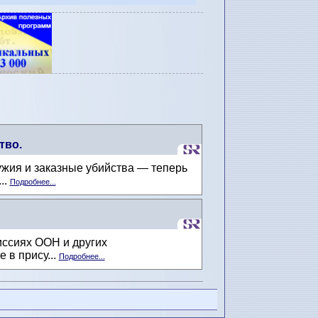
тво.
жия и заказные убийства — теперь
..
Подробнее...
миссиях ООН и других
 в прису...
Подробнее...