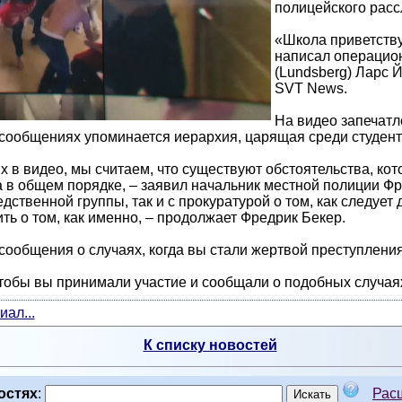
полицейского расс
«Школа приветств
написал операцио
(Lundsberg) Ларс Й
SVT News.
На видео запечатл
 сообщениях упоминается иерархия, царящая среди студент
ых в видео, мы считаем, что существуют обстоятельства, к
 в общем порядке, – заявил начальник местной полиции Фред
дственной группы, так и с прокуратурой о том, как следует
ь о том, как именно, – продолжает Фредрик Бекер.
ообщения о случаях, когда вы стали жертвой преступления
 чтобы вы принимали участие и сообщали о подобных случая
ал...
К списку новостей
остях
:
Рас