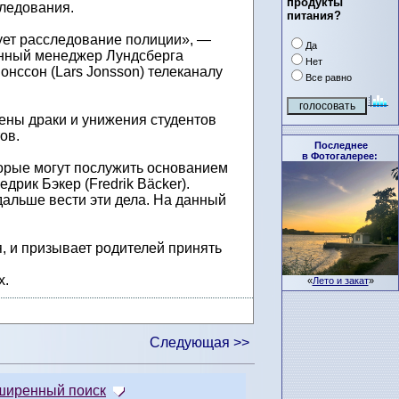
продукты
ледования.
питания?
ует расследование полиции», —
Да
нный менеджер Лундсберга
Нет
онссон (Lars Jonsson) телеканалу
Все равно
ены драки и унижения студентов
ов.
Последнее
в Фотогалерее:
оторые могут послужить основанием
рик Бэкер (Fredrik Bäcker).
 дальше вести эти дела. На данный
, и призывает родителей принять
х.
«
Лето и закат
»
Следующая >>
ширенный поиск