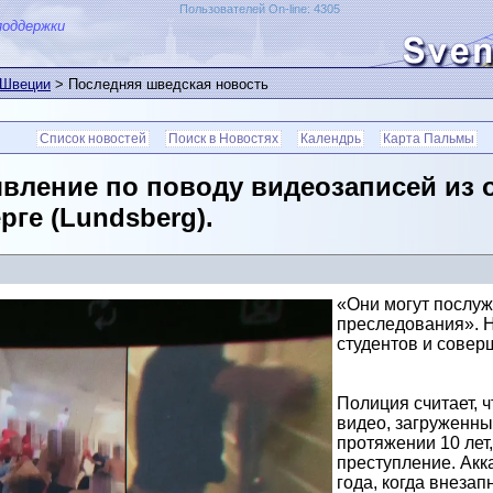
Пользователей On-line: 4305
поддержки
 Швеции
> Последняя шведская новость
Список новостей
Поиск в Новостях
Календрь
Карта Пальмы
вление по поводу видеозаписей из о
ге (Lundsberg).
«Они могут послуж
преследования». Н
студентов и совер
Полиция считает, 
видео, загруженных
протяжении 10 лет
преступление. Акк
года, когда внеза