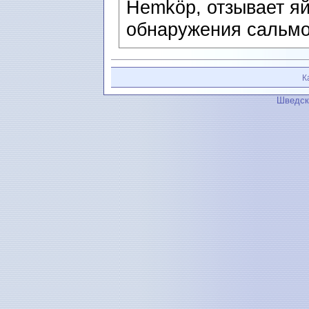
Hemköp, отзывает яй
обнаружения сальмо
К
Шведск