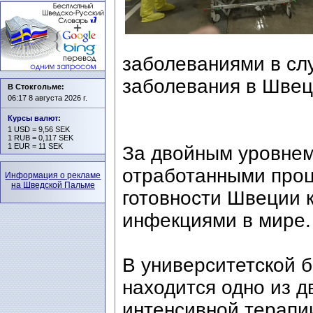
заболеваниями в сл
заболевания в Швец
В Стокгольме:
06:17 8 августа 2026 г.
Курсы валют
:
1 USD = 9,56 SEK
1 RUB = 0,117 SEK
1 EUR = 11 SEK
За двойным уровнем
отработанными проц
Информация о рекламе
на Шведской Пальме
готовности Швеции 
инфекциями в мире.
В университетской 
находится одно из д
интенсивной терапи