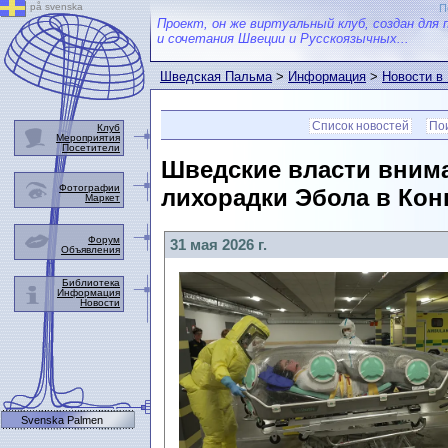
på svenska
П
Проект, он же виртуальный клуб, создан для 
и сочетания Швеции и Русскоязычных...
Шведская Пальма
>
Информация
>
Новости в
Список новостей
Пои
Клуб
Мероприятия
Посетители
Шведские власти вним
Фотографии
лихорадки Эбола в Конг
Маркет
Форум
31 мая 2026 г.
Объявления
Библиотека
Информация
Новости
Svenska Palmen