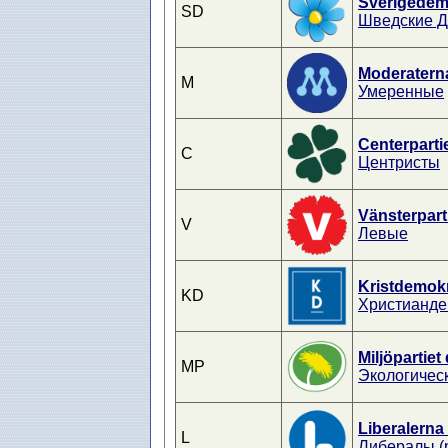
Sverigedem
SD
Шведские 
Moderatern
M
Умеренные
Centerparti
C
Центристы
Vänsterpart
V
Левые
Kristdemok
KD
Христианде
Miljöpartiet
MP
Экологичес
Liberalerna
L
Либералы (