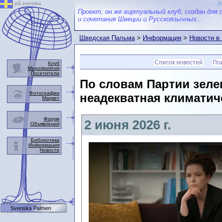
på svenska
П
Проект, он же виртуальный клуб, создан для 
и сочетания Швеции и Русскоязычных...
Шведская Пальма
>
Информация
>
Новости в
Список новостей
Пои
Клуб
Мероприятия
Посетители
По словам Партии зеле
Фотографии
неадекватная климатиче
Маркет
Форум
2 июня 2026 г.
Объявления
Библиотека
Информация
Новости
Svenska Palmen