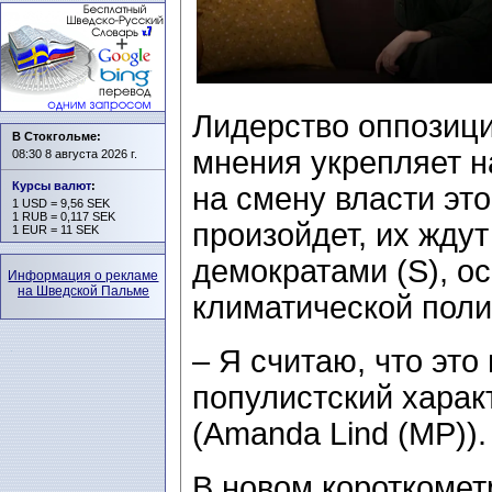
Лидерство оппозици
В Стокгольме:
мнения укрепляет 
08:30 8 августа 2026 г.
Курсы валют
:
на смену власти это
1 USD = 9,56 SEK
1 RUB = 0,117 SEK
произойдет, их жду
1 EUR = 11 SEK
демократами (S), о
Информация о рекламе
на Шведской Пальме
климатической поли
– Я считаю, что эт
популистский харак
(Amanda Lind (MP)).
В новом короткоме