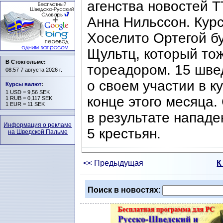
агенства новостей 
Анна Нильссон. Кур
Хоселито Ортегой б
Щультц, который то
В Стокгольме:
тореадором. 15 шве
08:57 7 августа 2026 г.
о своем участии в к
Курсы валют
:
1 USD = 9,56 SEK
конце этого месяца.
1 RUB = 0,117 SEK
1 EUR = 11 SEK
в результате нападе
Информация о рекламе
5 крестьян.
на Шведской Пальме
<< Предыдущая
К
Поиск в новостях
: