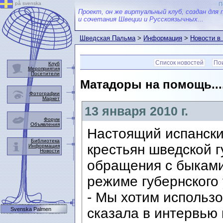
på svenska
П
Проект, он же виртуальный клуб, создан для 
и сочетания Швеции и Русскоязычных...
Шведская Пальма
>
Информация
>
Новости в
Список новостей
Пои
Клуб
Мероприятия
Посетители
Матадоры на помощь...
Фотографии
Маркет
13 января 2010 г.
Форум
Объявления
Настоящий испански
Библиотека
крестьян шведской 
Информация
Новости
обращения с быками
режиме губернского
- Мы хотим использо
сказала в интервью
Svenska Palmen