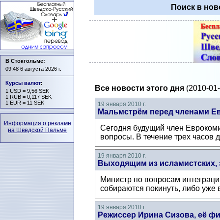
Поиск в нов
В Стокгольме:
09:48 6 августа 2026 г.
Курсы валют
:
Все новости этого дня
(2010-01-
1 USD = 9,56 SEK
1 RUB = 0,117 SEK
1 EUR = 11 SEK
19 января 2010 г.
Мальмстрём перед членами Е
Информация о рекламе
Сегодня будущий член Еврокоми
на Шведской Пальме
вопросы. В течение трех часов 
19 января 2010 г.
Выходящим из исламистских, 
Министр по вопросам интеграц
собираются покинуть, либо уже
19 января 2010 г.
Режиссер Ирина Сизова, её ф