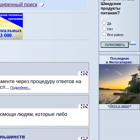
Шведские
ширенный поиск
продукты
питания?
Да
Нет
Все равно
Последнее
в Фотогалерее:
енте через процедуру ответов на
п...
Подробнее...
«
Лето и закат
»
помощи людям, которые либо
еньшинств