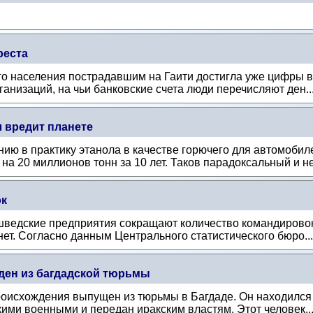
реста
 населения пострадавшим на Гаити достигла уже цифры в 
анизаций, на чьи банковские счета люди перечисляют ден..
 вредит планете
ию в практику этанола в качестве горючего для автомоби
а 20 миллионов тонн за 10 лет. Таков парадоксальный и не
ок
шведские предприятия сокращают количество командировок
нет. Согласно данным Центрального статистического бюро..
ден из багдадской тюрьмы
оисхождения выпущен из тюрьмы в Багдаде. Он находился т
ими военными и передан иракским властям. Этот человек..