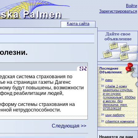
Войти
Зарегистрироваться
Карта сайта
олезни.
Последние
Объявления:
едская система страхования по
раки
ье на страницах газеты Дагенс
сдаём 1-комн
чному будут повышены, возможности
квартиры-студии.
й фонд реабилитации людей,
р-он скугос
(стокгольм). 6500кр
в месяц, без
еформу системы страхования на
депозита. тел.
0735106118
нной нетрудоспособности.
ищу работу
сдается комната
Следующая >>
Нравятся ли вам