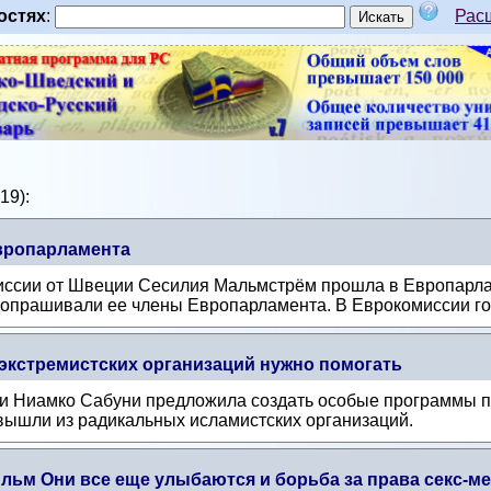
остях
:
Рас
19):
вропарламента
ссии от Швеции Сесилия Мальмстрём прошла в Европарлам
допрашивали ее члены Европарламента. В Еврокомиссии гос
экстремистских организаций нужно помогать
ии Ниамко Сабуни предложила создать особые программы 
 вышли из радикальных исламистских организаций.
ильм Они все еще улыбаются и борьба за права секс-м