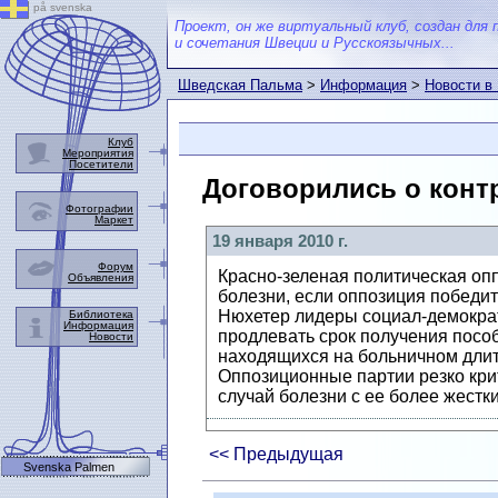
på svenska
Проект, он же виртуальный клуб, создан для 
и сочетания Швеции и Русскоязычных...
Шведская Пальма
>
Информация
>
Новости в
Клуб
Мероприятия
Посетители
Договорились о конт
Фотографии
Маркет
19 января 2010 г.
Форум
Красно-зеленая политическая опп
Объявления
болезни, если оппозиция победит
Нюхетер лидеры социал-демократ
Библиотека
Информация
продлевать срок получения посо
Новости
находящихся на больничном длит
Оппозиционные партии резко кр
случай болезни с ее более жест
<< Предыдущая
Svenska Palmen