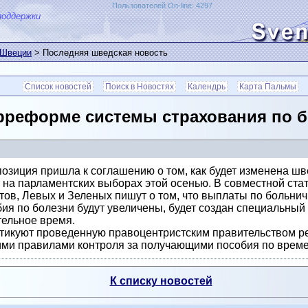
Пользователей On-line: 4297
поддержки
 Швеции
> Последняя шведская новость
Список новостей
Поиск в Новостях
Календрь
Карта Пальмы
рреформе системы страхования по б
озиция пришла к соглашению о том, как будет изменена шв
 на парламентских выборах этой осенью. В совместной стат
ов, Левых и Зеленых пишут о том, что выплаты по больни
бия по болезни будут увеличены, будет создан специальны
ельное время.
итикуют проведенную правоцентристским правительством р
кими правилами контроля за получающими пособия по време
К списку новостей