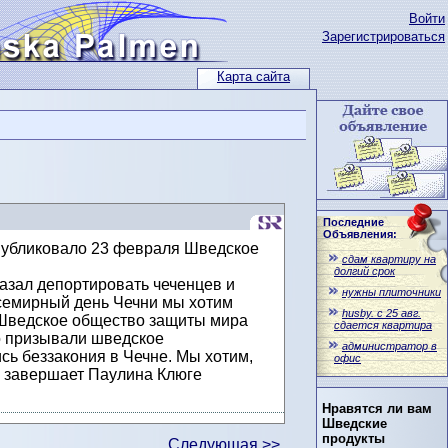
Войти
Зарегистрироваться
Карта сайта
Последние
Объявления:
публиковало 23 февраля Шведское
сдам квартиру на
долгий срок
азал депортировать чеченцев и
нужны плиточники
Всемирный день Чечни мы хотим
husby. с 25 авг.
. Шведское общество защиты мира
сдается квартира
о призывали шведское
администратор в
ь беззакония в Чечне. Мы хотим,
офис
, завершает Паулина Клюге
Нравятся ли вам
Шведские
продукты
Следующая >>