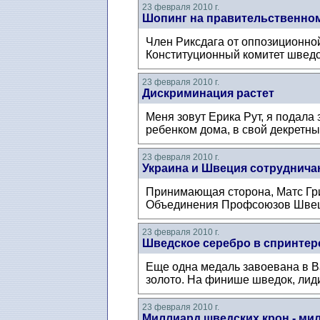
23 февраля 2010 г.
Шопинг на правительственно
Член Риксдага от оппозиционно
Конституционный комитет шведс
23 февраля 2010 г.
Дискриминация растет
Меня зовут Ерика Рут, я подала
ребенком дома, в свой декретны
23 февраля 2010 г.
Украина и Швеция сотруднича
Принимающая сторона, Матс Грип
Объединения Профсоюзов Швеци
23 февраля 2010 г.
Шведское серебро в спринтер
Еще одна медаль завоевана в Ва
золото. На финише шведок, лиди
23 февраля 2010 г.
Миллиард шведских крон - ми