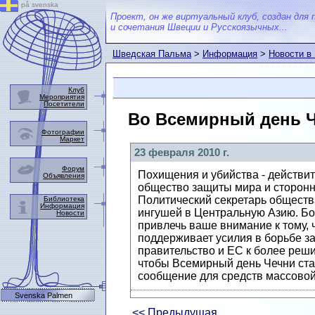
på svenska
Проект, он же виртуальный клуб, создан для 
и сочетания Швеции и Русскоязычных...
Шведская Пальма
>
Информация
>
Новости в
Клуб
Мероприятия
Посетители
Во Всемирный день Ч
Фотографии
Маркет
23 февраля 2010 г.
Форум
Похищения и убийства - действи
Объявления
общество защиты мира и сторонни
Политический секретарь обществ
Библиотека
Информация
ингушей в Центральную Азию. Бо
Новости
привлечь ваше внимание к тому,
поддерживает усилия в борьбе з
правительство и ЕС к более реш
чтобы Всемирный день Чечни ста
сообщение для средств массово
Svenska Palmen
<< Предыдущая