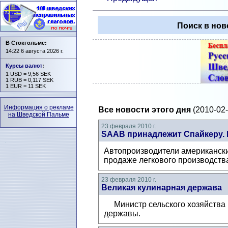
Поиск в нов
В Стокгольме:
14:22 6 августа 2026 г.
Курсы валют
:
1 USD = 9,56 SEK
1 RUB = 0,117 SEK
1 EUR = 11 SEK
Информация о рекламе
Все новости этого дня
(2010-02-
на Шведской Пальме
23 февраля 2010 г.
SAAB принадлежит Спайкеру. 
Автопроизводители американски
продаже легкового производств
23 февраля 2010 г.
Великая кулинарная держава
Министр сельского хозяйства Ш
державы.