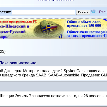
остях
:
Рас
23):
Пока окончательно
й Дженерал Моторс и голландский Spyker Cars подписали о
а шведского бренда SAAB, SAAB-Automobile. Продавец: GM,
веции Эскиль Эрландссон назначил сегодня 26 послов - п