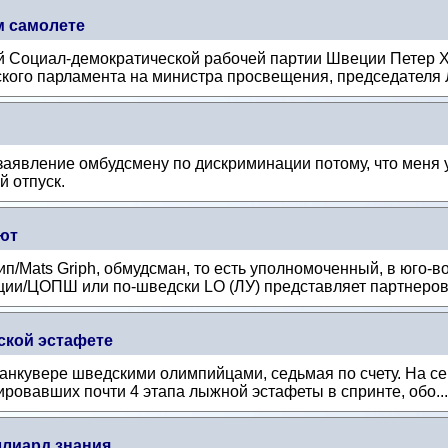
м самолете
й Социал-демократической рабочей партии Швеции Петер Х
кого парламента на министра просвещения, председателя 
 заявление омбудсмену по дискриминации потому, что меня 
й отпуск.
ют
/Mats Griph, обмудсман, то есть уполномоченный, в юго-в
и/ЦОПШ или по-шведски LO (ЛУ) представляет партнеров 
ской эстафете
нкувере шведскими олимпийцами, седьмая по счету. На сей 
ровавших почти 4 этапа лыжной эстафеты в спринте, обо..
ллиард знания