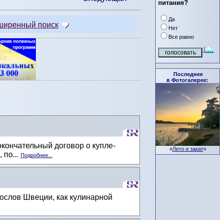
питания?
Да
ширенный поиск
Нет
Все равно
Последнее
в Фотогалерее:
кончательный договор о купле-
«
Лето и закат
»
 по...
Подробнее...
ослов Швеции, как кулинарной