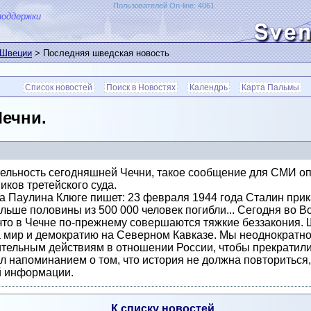
Пользователей On-line: 4061
поддержки
 Швеции
> Последняя шведская новость
Список новостей
Поиск в Новостях
Календрь
Карта Пальмы
ечни.
тельность сегодняшней Чечни, такое сообщение для СМИ о
ков третейского суда.
а Паулина Клюге пишет: 23 февраля 1944 года Сталин прик
льше половины из 500 000 человек погибли... Сегодня во 
 что в Чечне по-прежнему совершаются тяжкие беззакония
а мир и демократию на Северном Кавказе. Мы неоднократн
ительным действиям в отношении России, чтобы прекратилис
л напоминанием о том, что история не должна повториться
й информации.
К списку новостей