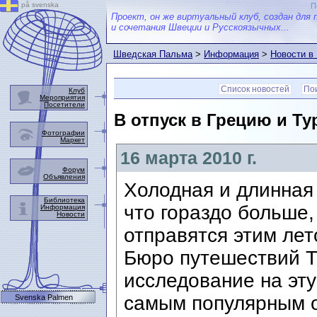
på svenska
П
Проект, он же виртуальный клуб, создан для 
и сочетания Швеции и Русскоязычных...
Шведская Пальма
>
Информация
>
Новости в
Список новостей
Пои
Клуб
Мероприятия
Посетители
В отпуск в Грецию и Ту
Фотографии
Маркет
16 марта 2010 г.
Форум
Объявления
Холодная и длинная 
Библиотека
что гораздо больше,
Информация
Новости
отправятся этим лет
Бюро путешествий T
исследование на эту 
самым популярным 
Svenska Palmen