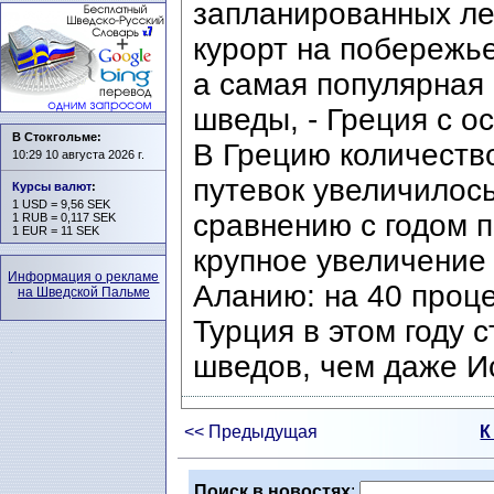
запланированных лет
курорт на побережь
а самая популярная 
шведы, - Греция с о
В Стокгольме:
В Грецию количеств
10:29 10 августа 2026 г.
путевок увеличилось
Курсы валют
:
1 USD = 9,56 SEK
сравнению с годом 
1 RUB = 0,117 SEK
1 EUR = 11 SEK
крупное увеличение
Информация о рекламе
Аланию: на 40 проце
на Шведской Пальме
Турция в этом году 
шведов, чем даже И
<< Предыдущая
К
Поиск в новостях
: