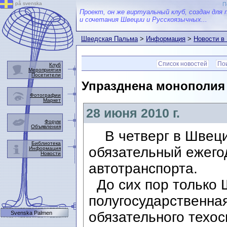
på svenska
П
Проект, он же виртуальный клуб, создан для 
и сочетания Швеции и Русскоязычных...
Шведская Пальма
>
Информация
>
Новости в
Список новостей
Пои
Клуб
Мероприятия
Посетители
Упразднена монополия 
Фотографии
Маркет
28 июня 2010 г.
Форум
Объявления
В четверг в Швеци
Библиотека
обязательный ежего
Информация
Новости
автотранспорта.
До сих пор только 
полугосударственна
обязательного техо
Svenska Palmen