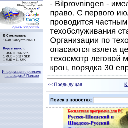
- Bilprovningen - им
право. С первого ию
проводится частным
техобслуживания ст
В Стокгольме:
Организации по тех
14:48 8 августа 2026 г.
опасаются взлета ц
Курсы валют
:
1 USD = 9,56 SEK
техосмотр леговой 
1 RUB = 0,117 SEK
1 EUR = 11 SEK
крон, порядка 30 ев
Информация о рекламе
на Шведской Пальме
<< Предыдущая
К
Поиск в новостях
: