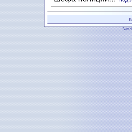
К
Swedi