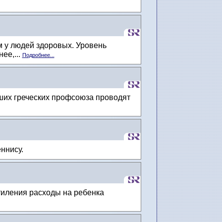
м у людей здоровых. Уровень
ее,...
Подробнее...
йших греческих профсоюза проводят
еннису.
тиления расходы на ребенка