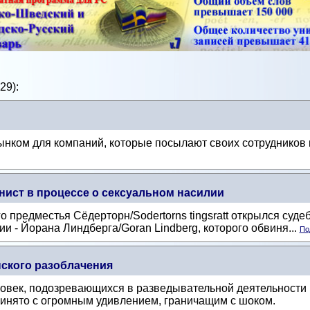
29):
нком для компаний, которые посылают своих сотрудников
ист в процессе о сексуальном насилии
го предместья Сёдерторн/Sodertorns tingsratt открылся суде
 - Йорана Линдберга/Goran Lindberg, которого обвиня...
По
ского разоблачения
овек, подозревающихся в разведывательной деятельности 
инято с огромным удивлением, граничащим с шоком.