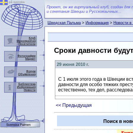
på svenska
Проект, он же виртуальный клуб, создан для 
и сочетания Швеции и Русскоязычных...
Шведская Пальма
>
Информация
>
Новости в
Клуб
Мероприятия
Посетители
Сроки давности буду
Фотографии
Маркет
29 июня 2010 г.
Форум
Объявления
С 1 июля этого года в Швеции вст
давности для особо тяжких прест
Библиотека
Информация
естественно, тех дел, расследов
Новости
<< Предыдущая
Поиск в нов
Svenska Palmen