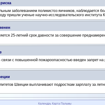
 риска
ьным заболеванием поликистоз яичников, наблюдается бо
оду пришли ученые научно-исследовательского института К
менен
яется 25-летний срок давности за совершение преднамере
е
в связи с повышенной пожароопасностью введен запрет на 
веции
итетов Швеции выплачивают подросткам зарплату за летню
Календрь
Карта Пальмы