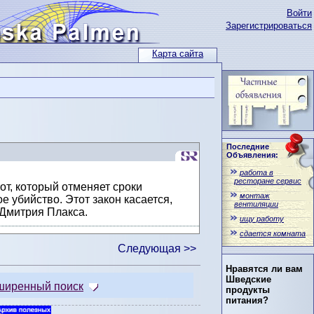
Войти
Зарегистрироваться
Карта сайта
Последние
Объявления:
работа в
ресторане сервис
тот, который отменяет сроки
монтаж
 убийство. Этот закон касается,
вентиляции
 Дмитрия Плакса.
ищу работу
сдается комната
Следующая >>
Нравятся ли вам
Шведские
ширенный поиск
продукты
питания?