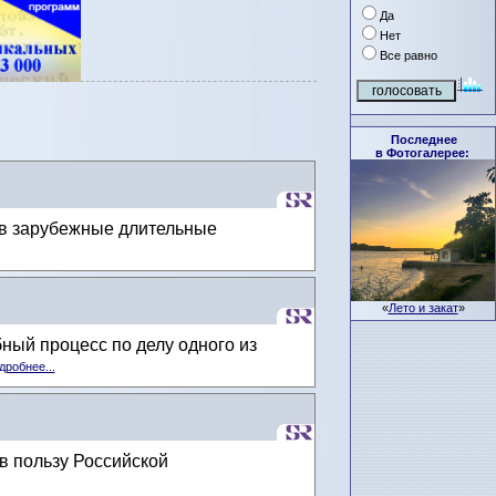
Да
Нет
Все равно
Последнее
в Фотогалерее:
 в зарубежные длительные
«
Лето и закат
»
бный процесс по делу одного из
дробнее...
в пользу Российской