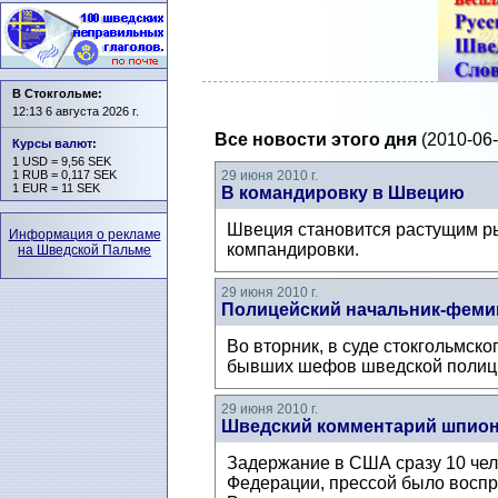
В Стокгольме:
12:13 6 августа 2026 г.
Все новости этого дня
(2010-06-
Курсы валют
:
1 USD = 9,56 SEK
1 RUB = 0,117 SEK
29 июня 2010 г.
1 EUR = 11 SEK
В командировку в Швецию
Швеция становится растущим ры
Информация о рекламе
компандировки.
на Шведской Пальме
29 июня 2010 г.
Полицейский начальник-фемин
Во вторник, в суде стокгольмско
бывших шефов шведской полиции
29 июня 2010 г.
Шведский комментарий шпион
Задержание в США сразу 10 чел
Федерации, прессой было воспр