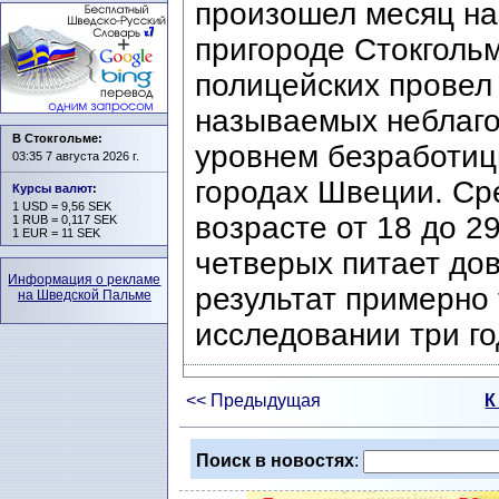
произошел месяц на
пригороде Стокголь
полицейских провел 
называемых неблаго
В Стокгольме:
уровнем безработиц
03:35 7 августа 2026 г.
городах Швеции. Ср
Курсы валют
:
1 USD = 9,56 SEK
возрасте от 18 до 2
1 RUB = 0,117 SEK
1 EUR = 11 SEK
четверых питает дов
Информация о рекламе
результат примерно 
на Шведской Пальме
исследовании три го
<< Предыдущая
К
Поиск в новостях
: